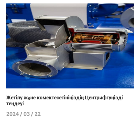
Жетілу және көмектесетініңіздің Центрифгуңізді
теңдеуі
2024 / 03 / 22