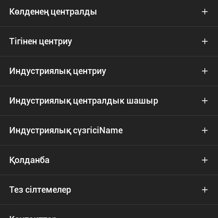
Көлденең централды

Тігінен центриу

Индустриялық центриу

Индустриялық централдык шашыр

Индустриялық сүзгісіName

Қолданба

Тез сілтемелер
