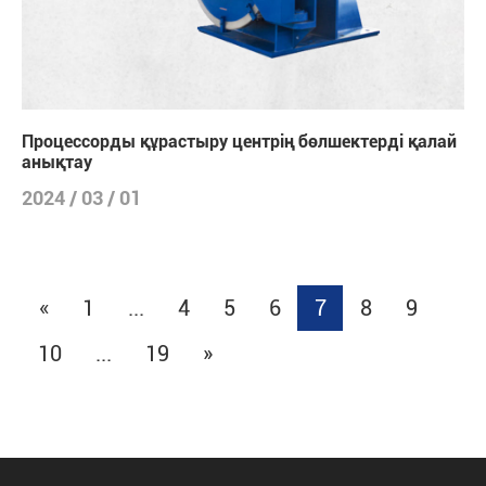
Процессорды құрастыру центрің бөлшектерді қалай
анықтау
2024 / 03 / 01
«
1
...
4
5
6
7
8
9
10
...
19
»