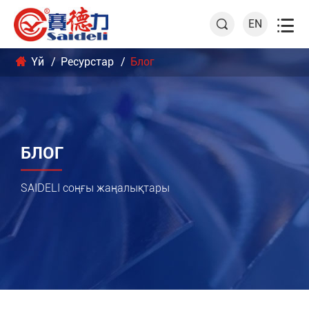

EN

Үй
Ресурстар
Блог
БЛОГ
SAIDELI соңғы жаңалықтары