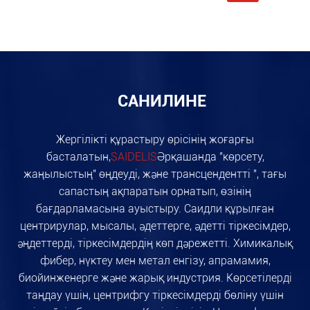
САНИЛИНЕ
Жергілікті құрастыру өрісінің жоғарғы
басталатын,
SAIDELIS
Әрқашанда "көрсету,
жаңылыстың" өңдеуді, және трансцендентті ", тағы
сапастың ақпаратын орнатып, өзінің
бағдарламасына ауыстыру. Саидли құрылған
центрирулар, мысалы, әдеттерге, әдетті тіркесімдер,
әңдеттерді, тіркесімдердің көп дәрежетті. Химикалық
фибер, нүктеу мен метал енгізу, апрамамия,
биойинженерге және жарық индустрия. Көрсетілерді
таңдау үшін, центрифгу тіркесімдерді бөліну үшін