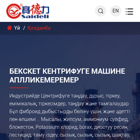

EN

Үй
Қолданба
БЕКСКЕТ КЕНТРИФУГЕ МАШИНЕ
АПЛЛИКЕМЕРЕМЕР
Индустрийде Центрифуге таңдау, дұрыс, тіркеу,
емімікалық, тіркесімдер, таңдау және тамғалаудар.
Бұл фиброид дыбыстырды бөліну үшін, және әдетті
пен өлшемі .. Мысалы, жипсум, аммониум сулфид,
блокестон, Potassium хлорид, borax, диостуу ресин,
пестицид, таму іздеу, сызық, сызық, сызық, шақтау,