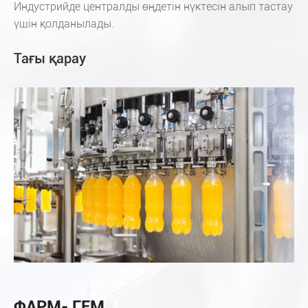
Индустрийде централды өңдетін нүктесін алып тастау
үшін қолданылады.
Тағы қарау
ФАРМ- ГЕМ