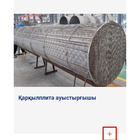
Қарқылплита ауыстырғышы
Тағы қарау
