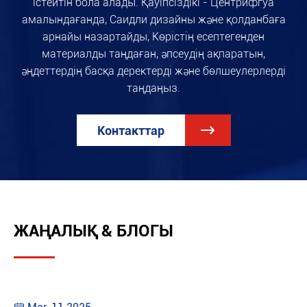
істейтін бола алады. Қауіпсіздікі - Центрифгуа
амалындағанда, Саидли дизайны және қолданбаға
арнайы назартайды, Көрістің есептегенден
материалды таңдаған, әпсеудің ақпаратын,
әңдеттердің басқа деректерді және бөлшеулерлерді
таңдаңыз.
Контакттар

ЖАҢАЛЫҚ & БЛОГЫ