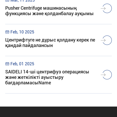
Mar, 11 2025

Pusher Centrifuge машинасының
функциясы және қолданбалау ауқымы
Feb, 10 2025

Центрифтуге не дұрыс қолдану керек пе
қандай пайдалансын
Feb, 01 2025

SAIDELI 14-ші центрифуз операциясы
және жеткілікті ауыстыру
бағдарламасыName