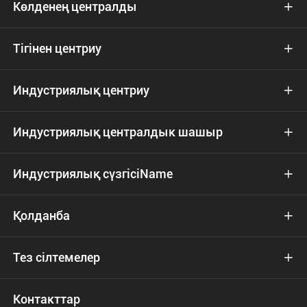
Көлденең централды

Тігінен центриу

Индустриялық центриу

Индустриялық централдык шашыр

Индустриялық сүзгісіName

Қолданба

Тез сілтемелер

Контакттар