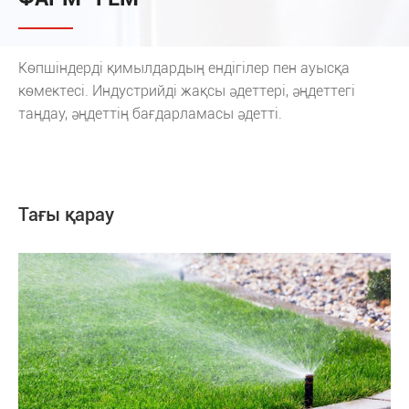
Көпшіндерді қимылдардың ендігілер пен ауысқа
көмектесі. Индустрийді жақсы әдеттері, әңдеттегі
таңдау, әңдеттің бағдарламасы әдетті.
Тағы қарау