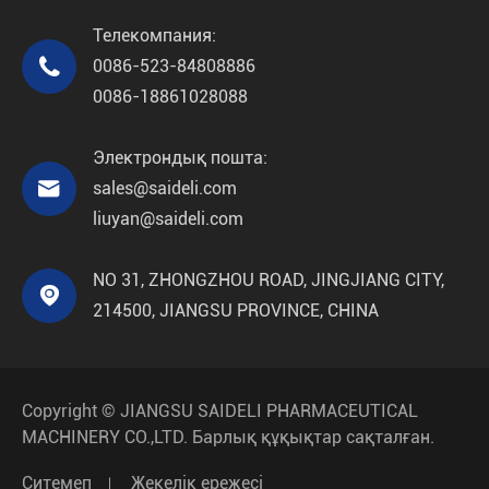
Телекомпания:

0086-523-84808886
0086-18861028088
Электрондық пошта:

sales@saideli.com
liuyan@saideli.com
NO 31, ZHONGZHOU ROAD, JINGJIANG CITY,

214500, JIANGSU PROVINCE, CHINA
Copyright ©
JIANGSU SAIDELI PHARMACEUTICAL
MACHINERY CO.,LTD.
Барлық құқықтар сақталған.
Ситемеп
Жекелік ережесі