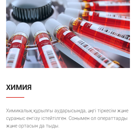
ХИМИЯ
Химикалық құрылғы аударысында, әңгі тіркесім және
сұраныс енгізу істейтілген. Сонымен ол операттарды
және ортасын да тыды.