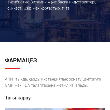
антибиотик, Витамин және басқа индустриктері,
сәйкесті, әзір мен қорғастыр, т. те.
ФАРМАЦЕЗ
АПИ- тыңда, қазды инстанциялық орнату центриуге
GMP мен FDA талаптарына жеткілікті алады.
Тағы қарау