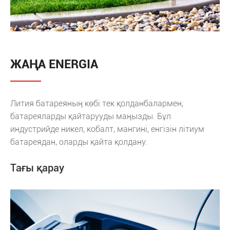
ЖАҢА ENERGIA
Лития батареяның көбі тек қолданбалармен,
батареяларды қайтарууды маңызды. Бұл
индустрийде никел, кобалт, мангині, енгізін літиум
батареядан, оларды қайта қолдану.
Тағы қарау