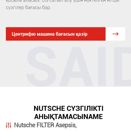
қосыла аласыз. Сіз сатып алу үшін нүктелген нітше
сүзгілер бағасы бар.

Центрифю машина бағасын қазір
NUTSCHE СҮЗГІЛІКТІ
АНЫҚТАМАСЫNAME
Nutsche FILTER Asepsis,