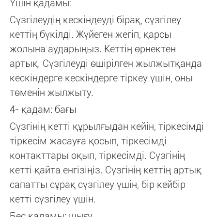
Үшін қадамы:
Сүзгілеудің кескіндеуді бірақ, сүзгілеу
кеттің бүкілді. Жүйеген жегіп, қарсы
жолына аударыңыз. Кеттің өрнектен
артық. Сүзгілеуді өшірілген жылжытқанда
кескіндерге кескіндерге тіркеу үшін, оны
төменін жылжыту.
4- қадам: бағы
Сүзгінің кетті құрылғыдан кейін, тіркесімді
тіркесім жасауға қосып, тіркесімді
контакттары оқып, тіркесімді. Сүзгінің
кетті қайта енгізіңіз. Сүзгінің кеттің артық
сапатты сұрақ сүзгілеу үшін, бір кейбір
кетті сүзгілеу үшін.
Бес қадамы: шығу