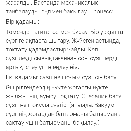
жасалды. Бастанда механикалық
таңбалауды, әңгімен бақылау. Процесс:
Бір қадамы:
Төмендегі агитатор мен бұрау. Бір уақытта
сүзгіге ақпарға шығару. Жүйеген астында,
тоқтату қадамдастырмайды. Көп
сүзгілеуді сызықтағаннан соң, сүзгілерді
артық істеу үшін өңдеуіңіз.
Екі қадамы: сүзгі не шоғым сүзгісін басу
Өшірілгендердің нүкте жоғарғы нүкте
жылжытып, ауысу тоқтату. Операция басу
сүзгі не шокуум сүзгісі (аламда: Вакуум
сүзгінің жоғардан батырманы батырманы
сақтау үшін батырманы бақылау.)