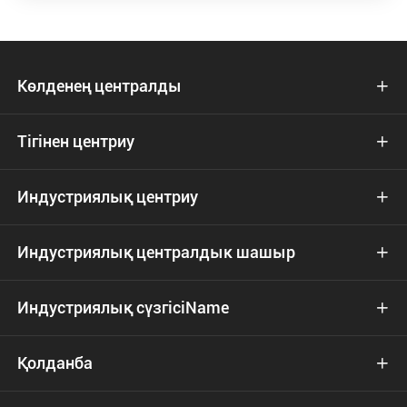
Көлденең централды

Тігінен центриу

Индустриялық центриу

Индустриялық централдык шашыр

Индустриялық сүзгісіName

Қолданба
