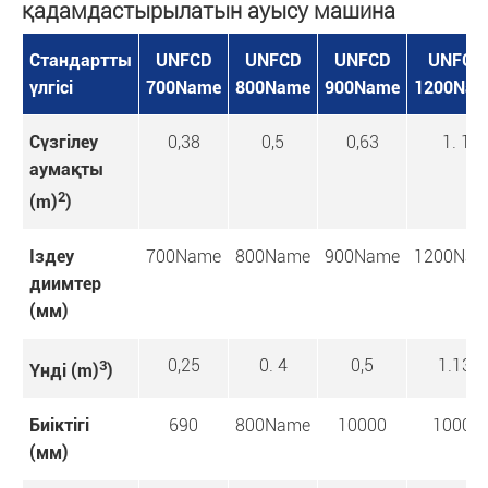
қадамдастырылатын ауысу машина
Стандартты
UNFCD
UNFCD
UNFCD
UNFCD
үлгісі
700Name
800Name
900Name
1200Na
Сүзгілеу
0,38
0,5
0,63
1. 1
аумақты
2
(m)
)
Іздеу
700Name
800Name
900Name
1200Na
диимтер
(мм)
0,25
0. 4
0,5
1.13.
3
Үнді (m)
)
Биіктігі
690
800Name
10000
10000
(мм)