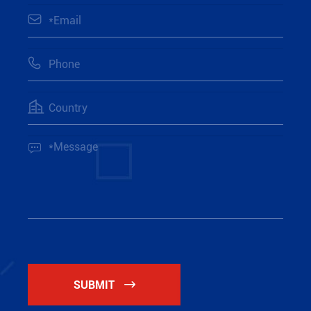




SUBMIT
