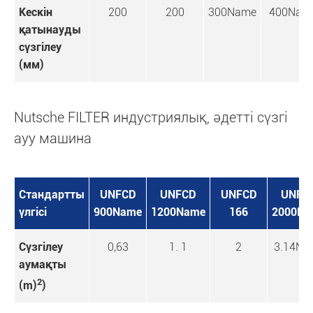
Кескін
200
200
300Name
400Nam
қатынауды
сүзгілеу
(мм)
Nutsche FILTER индустриялық, әдетті сүзгі
ауу машина
Стандартты
UNFCD
UNFCD
UNFCD
UNFC
үлгісі
900Name
1200Name
166
2000Na
Сүзгілеу
0,63
1. 1
2
3.14Na
аумақты
2
(m)
)