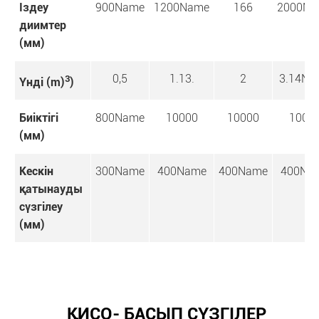
Іздеу
900Name
1200Name
166
2000Na
диимтер
(мм)
0,5
1.13.
2
3.14Na
3
Үнді (m)
)
Биіктігі
800Name
10000
10000
1000
(мм)
Кескін
300Name
400Name
400Name
400Na
қатынауды
сүзгілеу
(мм)
ҚИСО- БАСЫП СҮЗГІЛЕР