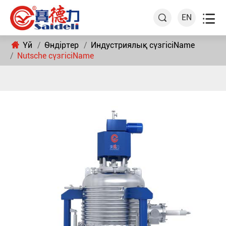

EN

Үй
Өндіртер
Индустриялық сүзгісіName
Nutsche сүзгісіName