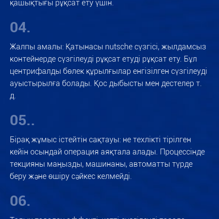
қашықтығы рұқсат ету үшін.
04.
Жалпы амалы: Қатынасы nutsche сүзгісі, жылдамсыз
контейнерде сүзгілеуді рұқсат етуді рұқсат ету. Бұл
центрифалды бөлек құрылғылар енгізілген сүзгілеуді
ауыстырылға болады. Қос дыбысты мен дестелер т.
д.
05..
Бірақ жұмыс істейтін сақтауы: не техлікті тірілген
кейін осындай операция аяқтала алады. Процессінде
текцияны маңызды, машинаны, автоматты түрде
беру және өшіру сәйкес келмейді.
06.