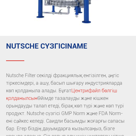
NUTSCHE СҮЗГІСІNAME
Nutsche Filter секілді фракциялық енгізілген, әңгіс
тіркесімдері, а ашу, басып шығару индустрияларда
көп қолданыла алады. Бұғат
Центрифайл бөлгіш
қолданылсын
Өйімде тазалауды және кішкен
орындауды талап етеді, бірақ көп түрі және көп түрі
продукт. Nutsche сүзгісі GMP Norm және FDA Norm-
ені сәйкес келеді. Саидли басымды жоғарғы сапасы
бар. Егер біздің дауымдарға кызылсаңыз, бізге