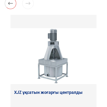


XJZ ұқсатын жоғарғы централды