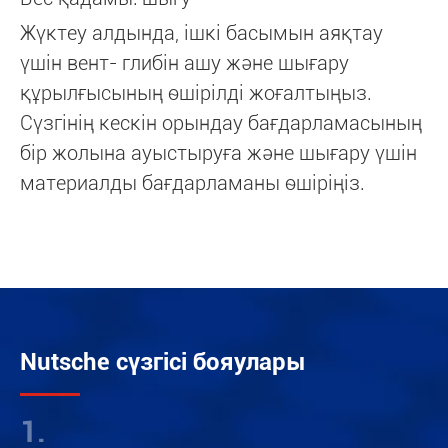
Жүктеу алдында, ішкі басымын аяқтау
үшін вент- глибін ашу және шығару
құрылғысының өшірілді жоғалтыңыз.
Сүзгінің кескін орындау бағдарламасының
бір жолына ауыстыруға және шығару үшін
материалды бағдарламаны өшіріңіз.
Nutsche сүзгісі бояулары
1.