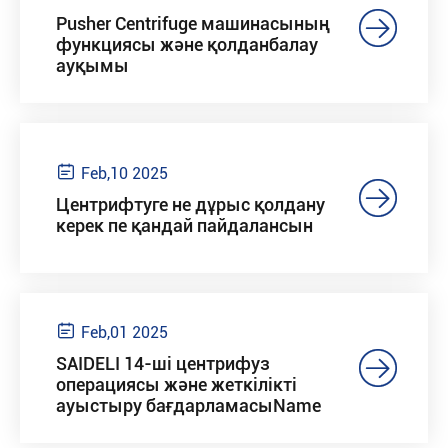

Pusher Centrifuge машинасының
функциясы және қолданбалау
ауқымы

Feb,10 2025

Центрифтуге не дұрыс қолдану
керек пе қандай пайдалансын

Feb,01 2025

SAIDELI 14-ші центрифуз
операциясы және жеткілікті
ауыстыру бағдарламасыName