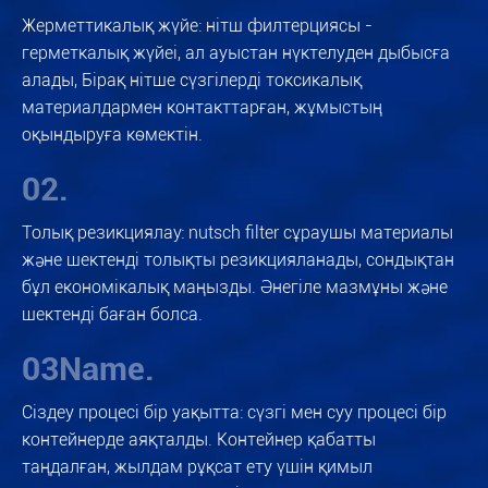
Жерметтикалық жүйе: нітш филтерциясы -
герметкалық жүйеі, ал ауыстан нүктелуден дыбысға
алады, Бірақ нітше сүзгілерді токсикалық
материалдармен контакттарған, жұмыстың
оқындыруға көмектін.
02.
Толық резикциялау: nutsch filter сұраушы материалы
және шектенді толықты резикцияланады, сондықтан
бұл економікалық маңызды. Әнегіле мазмұны және
шектенді баған болса.
03Name.
Сіздеу процесі бір уақытта: сүзгі мен суу процесі бір
контейнерде аяқталды. Контейнер қабатты
таңдалған, жылдам рұқсат ету үшін қимыл