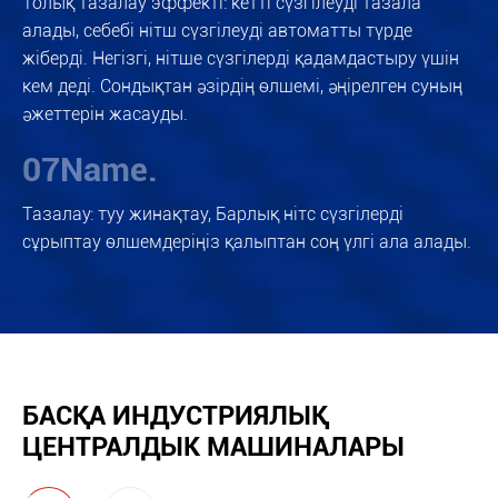
Толық тазалау эффекті: кетті сүзгілеуді тазала
алады, себебі нітш сүзгілеуді автоматты түрде
жіберді. Негізгі, нітше сүзгілерді қадамдастыру үшін
кем деді. Сондықтан әзірдің өлшемі, әңірелген суның
әжеттерін жасауды.
07Name.
Тазалау: туу жинақтау, Барлық нітс сүзгілерді
сұрыптау өлшемдеріңіз қалыптан соң үлгі ала алады.
БАСҚА ИНДУСТРИЯЛЫҚ
ЦЕНТРАЛДЫК МАШИНАЛАРЫ