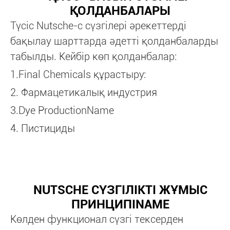
ҚОЛДАНБАЛАРЫ
Түсіс Nutsche-с сүзгілері әрекеттерді
бақылау шарттарда әдетті қолданбаларды
табылды. Кейбір көп қолданбалар:
1.Final Chemicals құрастыру:
2. Фармацетикалық индустрия
3.Dye ProductionName
4. Пистициды
NUTSCHE СҮЗГІЛІКТІ ЖҰМЫС
ПРИНЦИПІNAME
Көлден функционал сүзгі тексерден