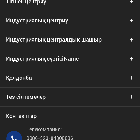
Тігінен центриу

Индустриялық центриу

Индустриялық централдык шашыр

Индустриялық сүзгісіName

Қолданба

Тез сілтемелер

Контакттар
Телекомпания:

0086-523-84808886