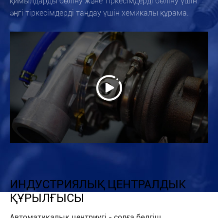
қимылдарды бөліну және тіркесімдерді бөліну үшін
әңгі тіркесімдерді таңдау үшін хемикалы құрама.

ИНДУСТРИЯЛЫҚ ЦЕНТРАЛДЫК
ҚҰРЫЛҒЫСЫ
Автоматикалық центриугі - солға бөлгіш