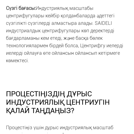
Сүзгі бағасы:
Индустриялық масштабы
центрифугулары кейбір қолданбаларда әдеттегі
сүзгілікті сүзгілерді алмастыра алады. SAIDELI
индустриалдык центрифугулары көп деректерді
бағдарламаны кем етеді, және басқа бөлек
технологиялармен бірдей болса, Центрифгу иелерді
иелерді ойлауға өте ойлансын ойлансып кетірмеге
көмектесі.
ПРОЦЕСТІҢІЗДІҢ ДҰРЫС
ИНДУСТРИЯЛЫҚ ЦЕНТРИУГІН
ҚАЛАЙ ТАҢДАҢЫЗ?
Процестіңіз үшін дұрыс индустриялық масштаб