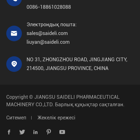
0086-18861028088
Электрондық пошта:

sales@saideli.com
liuyan@saideli.com
NO 31, ZHONGZHOU ROAD, JINGJIANG CITY,

214500, JIANGSU PROVINCE, CHINA
Copyright ©
JIANGSU SAIDELI PHARMACEUTICAL
MACHINERY CO.,LTD.
Барлық құқықтар сақталған.
Ситемеп
Жекелік ережесі




