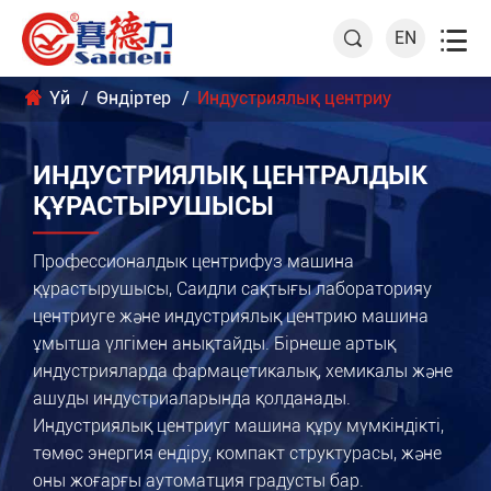

EN

Үй
Өндіртер
Индустриялық центриу
ИНДУСТРИЯЛЫҚ ЦЕНТРАЛДЫК
ҚҰРАСТЫРУШЫСЫ
Профессионалдык центрифуз машина
құрастырушысы, Саидли сақтығы лабораторияу
центриуге және индустриялық центрию машина
ұмытша үлгімен анықтайды. Бірнеше артық
индустрияларда фармацетикалық, хемикалы және
ашуды индустриаларында қолданады.
Индустриялық центриуг машина құру мүмкіндікті,
төмөс энергия ендіру, компакт структурасы, және
оны жоғарғы аутоматция градусты бар.