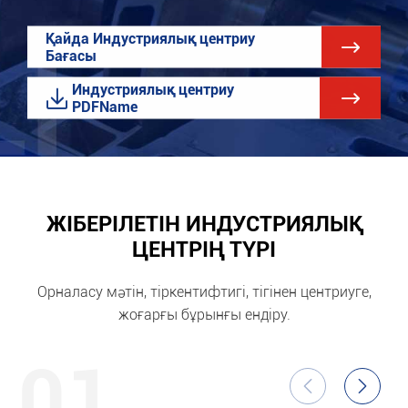
Қайда Индустриялық центриу

Бағасы
Индустриялық центриу


PDFName
ЖІБЕРІЛЕТІН ИНДУСТРИЯЛЫҚ
ЦЕНТРІҢ ТҮРІ
Орналасу мәтін, тіркентифтигі, тігінен центриуге,
жоғарғы бұрынғы ендіру.
01

