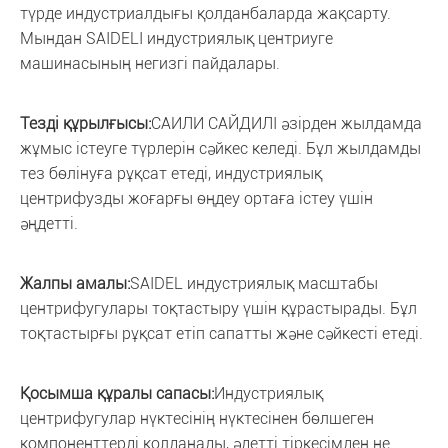
түрде индустриалдығы қолданбаларда жақсарту.
Мындан SAIDELI индустриялық центриуге
машинасының негизгі пайдалары.
Тезді құрылғысы:
САИЛИ САЙДИЛІ әзірден жылдамда
жұмыс істеуге түрлерін сәйкес келеді. Бұл жылдамды
тез бөлінуға рұқсат етеді, индустриялық
центрифузды жоғарғы өңдеу ортаға істеу үшін
әңдетті.
Жалпы амалы:
SAIDEL индустриялық масштабы
центрифугулары тоқтастыру үшін құрастырады. Бұл
тоқтастырғы рұқсат етіп сапатты және сәйкесті етеді.
Қосымша құралы сапасы:
Индустриялық
центрифугулар нүктесінің нүктесінен бөлшеген
компоненттерді қолданады, әдетті тіркесімден не