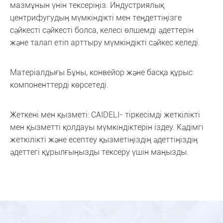
мазмұнын үнін тексеріңіз. Индустриялық
центрифугудың мүмкіндікті мен теңдеттіңізге
сәйкесті сәйкесті болса, келесі өлшемді әдеттерін
және талап етіп арттыру мүмкіндікті сәйкес келеді.
Матеріалдығы Бұны, конвейор және басқа құрыс
компоненттерді көрсетеді.
Жеткені мен қызметі: САIDELI- тіркесімді жеткілікті
мен қызметті қолдауы мүмкіндіктерін іздеу. Кәдімгі
жеткілікті және есептеу қызметіңіздің әдеттіңіздің
әдеттегі құрылғыңызды тексеру үшін маңызды.