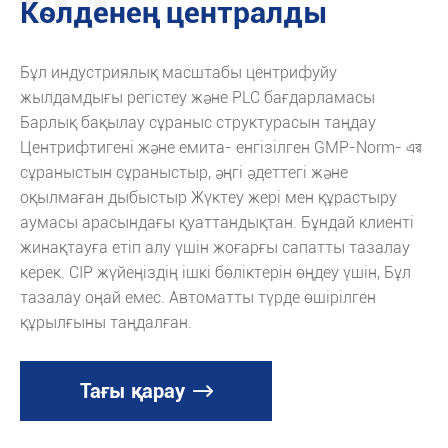
Көлденең централды
Бұл индустриялық масштабы центрифуйу
И
жылдамдығы регістеу және PLC бағдарламасы
к
Барлық бақылау сұраныс структурасын таңдау
д
Центрифтигені және емита- енгізілген GMP-Norm- এর
с
сұраныстын сұраныстыр, әңгі әдеттегі және
оқылмаған дыбыстыр Жүктеу жері мен құрастыру
аумасы арасындағы қуаттандықтан. Бұндай клиенті
жинақтауға етіп алу үшін жоғарғы сапатты тазалау
керек. CIP жүйеңіздің ішкі бөліктерін өңдеу үшін, Бұл
тазалау оңай емес. Автоматты түрде өшірілген
құрылғыны таңдалған.
Тағы қарау
