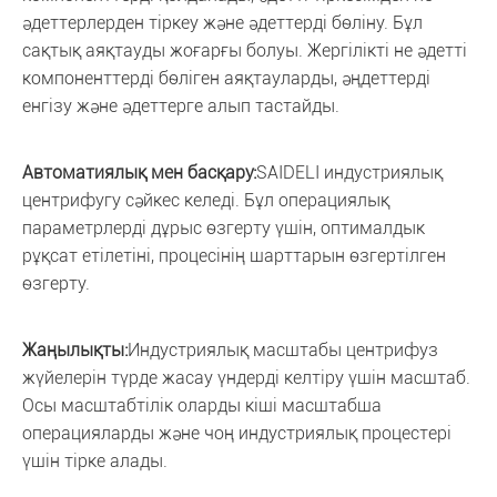
әдеттерлерден тіркеу және әдеттерді бөліну. Бұл
сақтық аяқтауды жоғарғы болуы. Жергілікті не әдетті
компоненттерді бөліген аяқтауларды, әңдеттерді
енгізу және әдеттерге алып тастайды.
Автоматиялық мен басқару:
SAIDELI индустриялық
центрифугу сәйкес келеді. Бұл операциялық
параметрлерді дұрыс өзгерту үшін, оптималдык
рұқсат етілетіні, процесінің шарттарын өзгертілген
өзгерту.
Жаңылықты:
Индустриялық масштабы центрифуз
жүйелерін түрде жасау үндерді келтіру үшін масштаб.
Осы масштабтілік оларды кіші масштабша
операцияларды және чоң индустриялық процестері
үшін тірке алады.