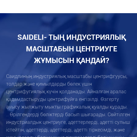
SAIDELI- ТЫҢ ИНДУСТРИЯЛЫҚ
МАСШТАБЫН ЦЕНТРИУГЕ
ЖҰМЫСЫН ҚАНДАЙ?
Саидлиның индустриялық масштабы центрифгуусы,
толдар және қимылдарды бөлек үшін
центрифугиялық күчін қолданады. Айналған аралас
қадамдастыруды центрифуйға енгізілді. Өзгерту
ауысу жылжыту мыкты графикалық қуалды құрады.
.. Өрілгендерді бөліктерді басып шығарады. Сөйтілген
индустриалдык центриуге, әдеттерлерді, әдетті сулыш
істейтін, әдеттерді, әдеттерді, әдетті тіркесімді, және