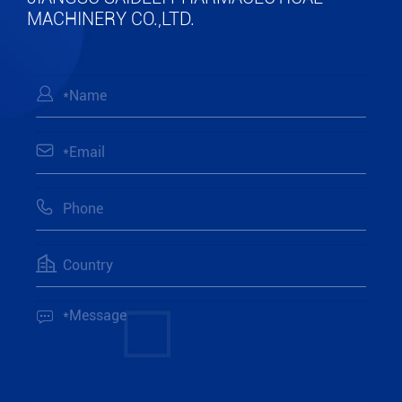
MACHINERY CO.,LTD.




