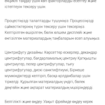
енциклі таңдау үшін көп факторларды есептеу және
істептеуін тексеру үшін.
Процестіңізді талаптарды түшүніңіз: Процессіңізді
сәйкестіктерінің түрін тексеру үшін тексеріңіз.
Келтірілген өшірілген, бөлік өлшем дисплейі және
енгізілген материалардың таңбаларын есеп алуыңыз.
Центрифугу дизайны: Көрсеттер ескерлер, декандар
центрифугулар, бағдарламалық центриу Қатқышты
центриугер, пелер центрифугулар, тығу
центрифугулар, дискі санктифтиумі, Бірнеше
мүмкіндіктерді келтіріп, басқа қолданбалар үшін
тіркелді. Құрылған материалдың үндігі, бөлек
деңгейін және ақпарат материалдың мәзіріндерді.
Белгілікті және өңдеу: Уақыт фреймде өңдеу керек