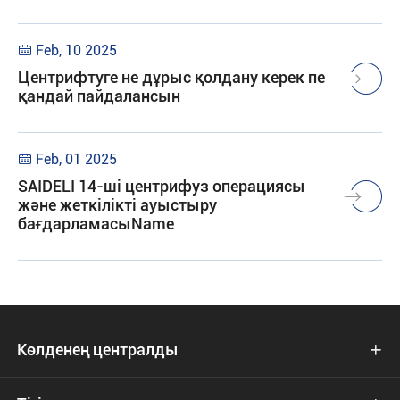
Feb, 10 2025

Центрифтуге не дұрыс қолдану керек пе
қандай пайдалансын
Feb, 01 2025

SAIDELI 14-ші центрифуз операциясы
және жеткілікті ауыстыру
бағдарламасыName
Көлденең централды
