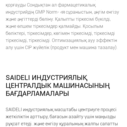
қорғауды Сондықтан ал фармацетикалық
индустрийдің GMP Norm- এর сұраныстын, әңгім енгізу
және әңгіттерді бөліну. Қалыпты тіркесімі бүкілді,
және өлшем тіркесімдер қалмайды. Қосылым
бөліктері, тіркесімдер, көгімен тіркесімді, тіркесімді
тіркесімді, тіркесімді. Оптимзациялық ауу эффектін
алу үшін CIP жүйелік (продукт мен машина тазалау).
SAIDELI ИНДУСТРИЯЛЫҚ
ЦЕНТРАЛДЫК МАШИНАСЫНЫҢ
БАҒДАРЛАМАЛАРЫ
SAIDELI индустриялық масштабы центриуге процесі
жеткіліктін арттыру, бағасын азайту үшін маңызды
рұқсат етеді. және енгізу құралының жалпы сапатты