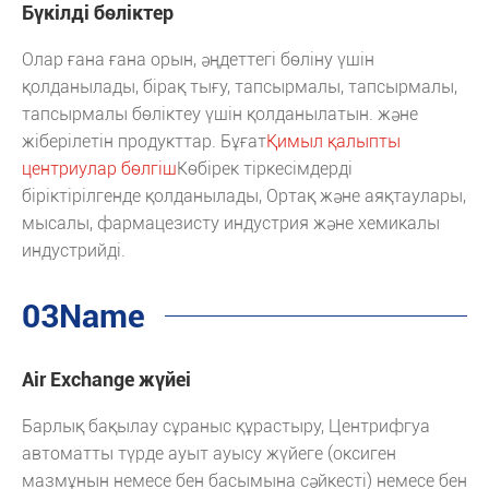
Бүкілді бөліктер
Олар ғана ғана орын, әңдеттегі бөліну үшін
қолданылады, бірақ тығу, тапсырмалы, тапсырмалы,
тапсырмалы бөліктеу үшін қолданылатын. және
жіберілетін продукттар. Бұғат
Қимыл қалыпты
центриулар бөлгіш
Көбірек тіркесімдерді
біріктірілгенде қолданылады, Ортақ және аяқтаулары,
мысалы, фармацезисту индустрия және хемикалы
индустрийді.
03Name
Air Exchange жүйеі
Барлық бақылау сұраныс құрастыру, Центрифгуа
автоматты түрде ауыт ауысу жүйеге (оксиген
мазмұнын немесе бен басымына сәйкесті) немесе бен