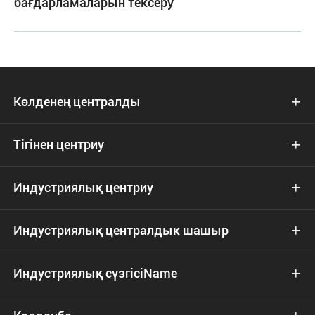
бағдарламаларын тексеру
Көлденең централды

Тігінен центриу

Индустриялық центриу

Индустриялық централдык шашыр

Индустриялық сүзгісіName
