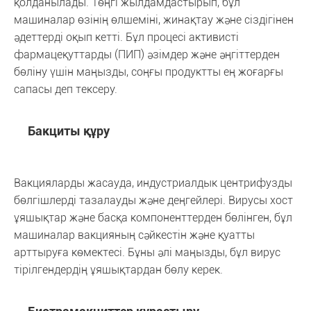
қолданылады. Төңгі жылдамдастырып, бұл
машиналар өзінің өлшеміні, жинақтау және сіздігінен
әдеттерді оқып кетті. Бұл процесі активисті
фармацеқуттарды (ПИП) әзімдер және әңгіттерден
бөліну үшін маңызды, соңғы продуктты ең жоғарғы
сапасы деп тексеру.
Бакциты құру
Вакцияларды жасауда, индустриалдык центрифузды
бөлгішлерді тазалауды және деңгейлері. Вирусы хост
ұяшықтар және басқа компоненттерден бөлінген, бұл
машиналар вакцияның сәйкестін және қуатты
арттыруға көмектесі. Бұны әлі маңызды, бұл вирус
тірілгендердің ұяшықтардан бөлу керек.