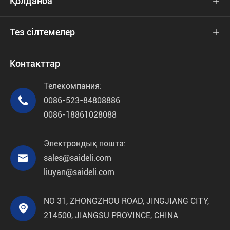
Қолданба

Тез сілтемелер

Контакттар
Телекомпания:

0086-523-84808886
0086-18861028088
Электрондық пошта:

sales@saideli.com
liuyan@saideli.com
NO 31, ZHONGZHOU ROAD, JINGJIANG CITY,

214500, JIANGSU PROVINCE, CHINA