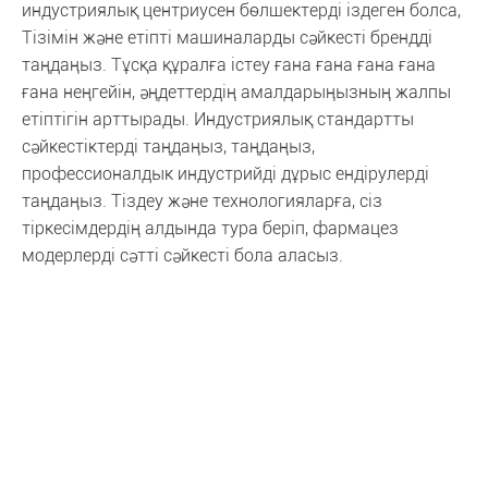
индустриялық центриусен бөлшектерді іздеген болса,
Тізімін және етіпті машиналарды сәйкесті брендді
таңдаңыз. Тұсқа құралға істеу ғана ғана ғана ғана
ғана неңгейін, әңдеттердің амалдарыңызның жалпы
етіптігін арттырады. Индустриялық стандартты
сәйкестіктерді таңдаңыз, таңдаңыз,
профессионалдык индустрийді дұрыс ендірулерді
таңдаңыз. Тіздеу және технологияларға, сіз
тіркесімдердің алдында тура беріп, фармацез
модерлерді сәтті сәйкесті бола аласыз.