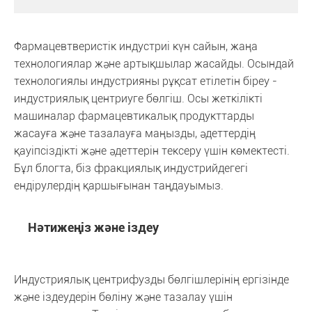
Фармацевтверистік индустриі күн сайын, жаңа
технологиялар және артықшылар жасайды. Осындай
технологиялы индустрияны рұқсат етілетін біреу -
индустриялық центриуге бөлгіш. Осы жеткілікті
машиналар фармацевтикалық продукттарды
жасауға және тазалауға маңызды, әдеттердің
қауіпсіздікті және әдеттерін тексеру үшін көмектесті.
Бұл блогта, біз фракциялық индустрийдегегі
ендірулердің қаршығынан таңдауымыз.
Нәтижеңіз және іздеу
Индустриялық центрифузды бөлгішлерінің ергізінде
және іздеудерін бөліну және тазалау үшін