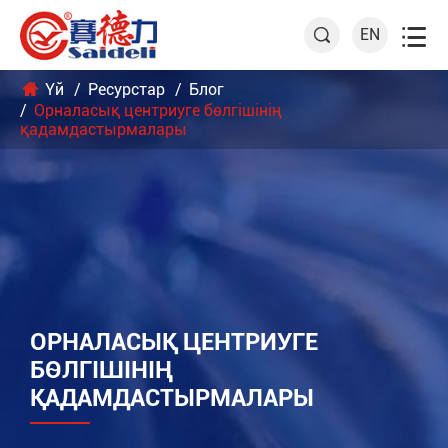

EN

Үй
Ресурстар
Блог
Орналасық центриуге бөлгішінің
қадамдастырмалары
ОРНАЛАСЫҚ ЦЕНТРИУГЕ
БӨЛГІШІНІҢ
ҚАДАМДАСТЫРМАЛАРЫ