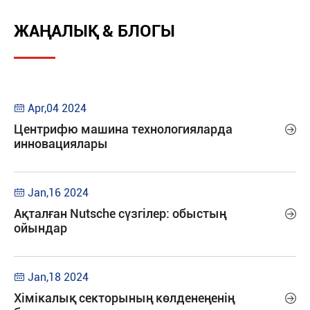
ЖАҢАЛЫҚ & БЛОГЫ
Apr,04 2024

Центрифю машина технологияларда

инновациялары
Jan,16 2024

Ақталған Nutsche сүзгілер: обыстың

ойындар
Jan,18 2024

Хімікалық секторының көлденеңенің
