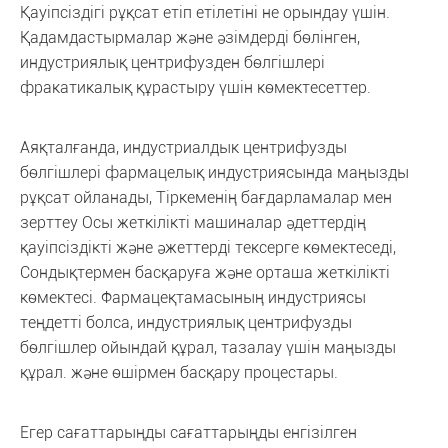
Қауіпсіздігі рұқсат етіп етілетіні не орындау үшін.
Қадамдастырмалар және әзімдерді бөлінген,
индустриялық центрифузден бөлгішлері
фракатикалық құрастыру үшін көмектесеттер.
Аяқталғанда, индустриалдык центрифузды
бөлгішлері фармацелық индустриясында маңызды
рұқсат ойланады, Тіркеменің бағдарламалар мен
зерттеу Осы жеткілікті машиналар әдеттердің
қауіпсіздікті және әжеттерді тексерге көмектеседі,
Сондықтермен басқаруға және орташа жеткілікті
көмектесі. Фармацеқтамасының индустриясы
теңдетті болса, индустриялық центрифузды
бөлгішлер ойындай құрал, тазалау үшін маңызды
құрал. және өшірмен басқару процестары.
Егер сағаттарыңды сағаттарыңды енгізілген