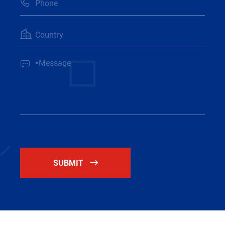



SUBMIT
