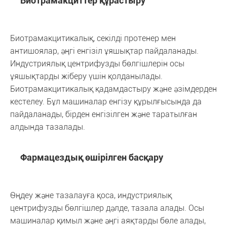
Биотрамакциттер құрастыру
Биотрамакцитикалық, секілді протенер мен
антишоялар, әңгі енгізіл ұяшықтар пайдаланады.
Индустриялық центрифузды бөлгішлерін осы
ұяшықтарды жіберу үшін қолданылады.
Биотрамакцитикалық қадамдастыру және әзімдерден
кестелеу. Бұл машиналар енгізу құрылғысында да
пайдаланады, бірден енгізілген және таратылған
алдында тазалады.
Фармацездық өшірілген басқару
Өңдеу және тазалауға қоса, индустриялық
центрифузды бөлгішлер дәлде, тазала алады. Осы
машиналар қимыл және әңгі аяқтарды бөле алады,