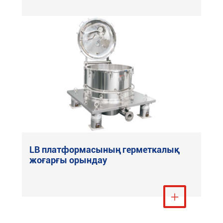
LB платформасының герметкалық
жоғарғы орындау
Тағы қарау
