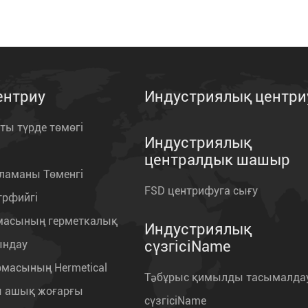
центриу
Индустриялық центри
ты түрде төмөгі
Индустриялық
централдык шашыр
ламаны Төменгі
FSD центрифуга сығу
трфийгі
масының герметкалық
Индустриялық
ындау
сүзгісіName
масының Hermetical
Тәбұрыс қимылды тасымалда
ы ашық жоғарғы
сүзгісіName