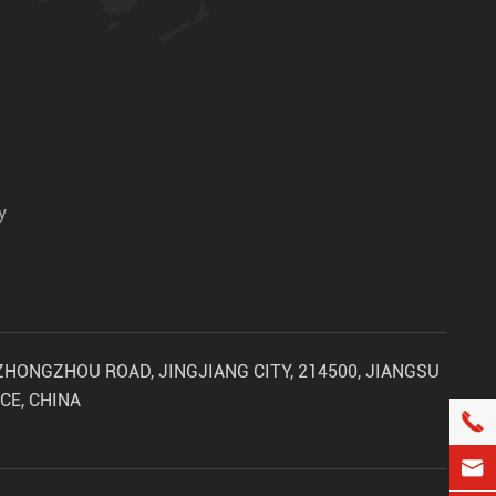
у
 ZHONGZHOU ROAD, JINGJIANG CITY, 214500, JIANGSU
CE, CHINA

