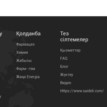
у
Қолданба
Тез
сілтемелер
Фармацез
Қызметтер
Химия
FAQ
Жабысы
Блог
Фарм- гем
Жүктеу
Жаңа Energia
Видео
Https://www.saideli.com/
у