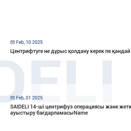
Feb, 10 2025

Центрифтуге не дұрыс қолдану керек пе қанда
Feb, 01 2025

SAIDELI 14-ші центрифуз операциясы және жетк
ауыстыру бағдарламасыName