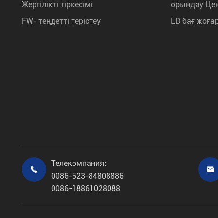
Жергілікті тіркесімі
орындау Це
FW- теңдетті терістеу
LD бағ жоға
Телекомпания:


0086-523-84808886
0086-18861028088