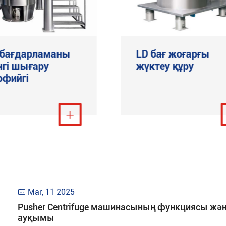
 бағдарламаны
LD бағ жоғарғы
нгі шығару
жүктеу құру
рфийгі
Тағы қарау

Тағы қ
Mar, 11 2025

Pusher Centrifuge машинасының функциясы жә
ауқымы