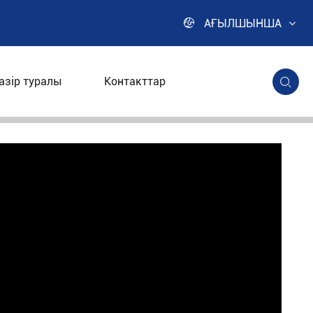

АҒЫЛШЫНША
азір туралы
Контакттар
