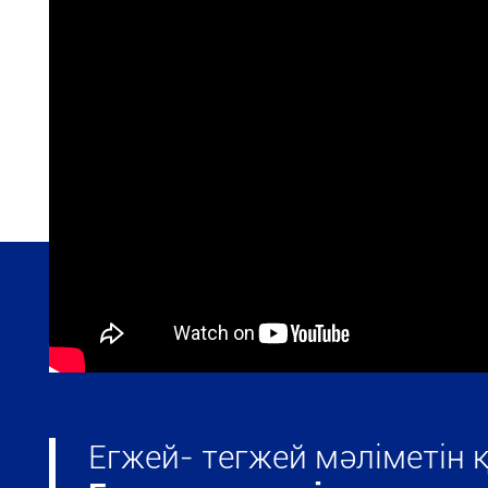
Егжей- тегжей мәліметін 