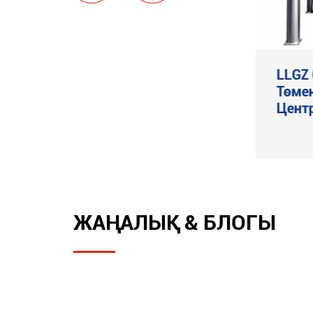
GKF автоматты түрде
LLGZ
көлденеңнен қирау
Төме
Цент
Тағы қарау

ЖАҢАЛЫҚ & БЛОГЫ