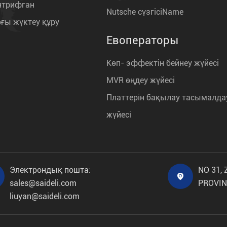
нтрифган
Nutsche сүзгісіName
рғы жүктеу құру
Евоператоры
Көп- эффектін бейнеу жүйесі
MVR өңдеу жүйесі
Платтерін бақылау тасымалда
жүйесі
Электрондық пошта:
NO 31,

sales@saideli.com
PROVIN
liuyan@saideli.com