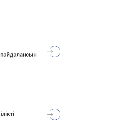
й пайдалансын
ілікті