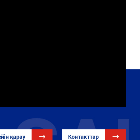
йін қарау

Контакттар
