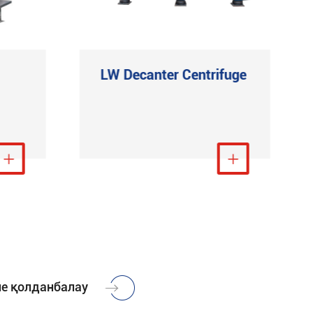
LW Decanter Centrifuge
арау

Тағы қарау

не қолданбалау