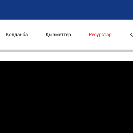
Қолданба
Қызметтер
Ресурстар
Қ