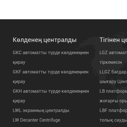
Көлденең централды
Тігінен 
GKC автоматты түрде көлденеңнен
LGZ автомат
қирау
тіркемесін
GKF автоматты түрде көлденеңнен
LLGZ бағдар
қирау
шығару Цен
GKH автоматты түрде көлденеңнен
LB платфор
қирау
жоғарғы ор
LWL экранның централды
LBF платфор
LW Decanter Centrifuge
толық сауд