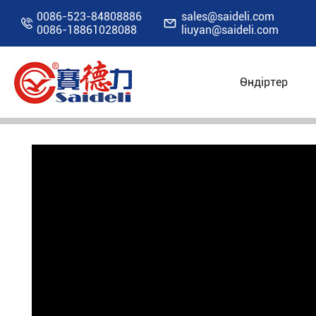
0086-523-84808886
sales@saideli.com


0086-18861028088
liuyan@saideli.com
ЖҰМЫС ШОУ
Өндіртер
Үй
Ресурстар
Видео
Жұмыс шоу