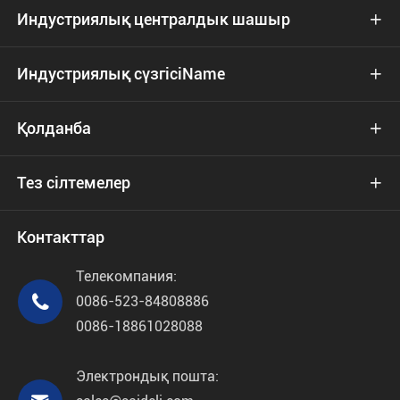
Индустриялық централдык шашыр

Индустриялық сүзгісіName

Қолданба

Тез сілтемелер

Контакттар
Телекомпания:

0086-523-84808886
0086-18861028088
Электрондық пошта: