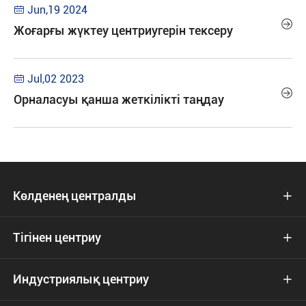
Jun,19 2024


Жоғарғы жүктеу центриугерін тексеру
Jul,02 2023


Орналасуы қанша жеткілікті таңдау
Көлденең централды

Тігінен центриу

Индустриялық центриу
