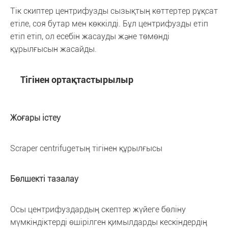
Тік скиптер центрифузды сызықтың көттертер рұқсат
етіле, соя бутар мен көккілді. Бұл центрифузды етіп
етіп етіп, ол есебін жасауды және төмөнді
құрылғысын жасайды.
Тігінен ортақтастырылыр
Жоғары істеу
Scraper centrifugeтың тігінен құрылғысы
Бөлшекті тазалау
Осы центрифуздардың скептер жүйеге бөліну
мүмкіндіктерді өшірілген қимылдарды кескіндердің