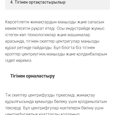
4. Тігінен ортақтастырылыр
Көрсетілетін жинақтардын маңызды және сапасын
көмектесетін рұқсат етеді. Осы индустрийде жұмыс
істеген көп технологиялар және машиналар
арасында, тігінен скиптер центригулар маңызды
құрал ретінде пайдалды. Бұл блогта біз тігінен
кроптер центриугінің маңызды және қолданбаларын
іздеп көреміз.
Тігінен орналастыру
Тік скиптер центрифузды тіркесімді, жинақтау
құрылғысында қимылды бөлеку үшін қолданылатын
тексерді. Бұл центрифгулар нүктелерін бөліну үшін
центрифугиялық қуаттарды қолданып