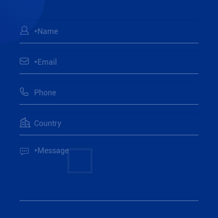




