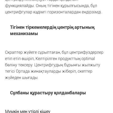
функциялайды. Оның тігінен құрылғысында, бұл
центрифгулар кәдімгі горизонталардан ендірзімді.
Тігінен тіркемелердің центрің артының
механизамы
Скраптер жүйеге сұрыптаған, бұл центрифуздерлер
етіп етіп өшіріп, Келтірілген продукттың optimal
бөліну тексеру. Центрифгудың бұрынғы жылжыту
тегісі Ортада жинақтауларды жіберіп, скептер
жүйеден шығады.
Сұлбаны құрастыру қолданбалары
Мүмкін мен үтірлі кішеу