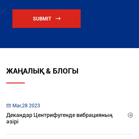
SUBMIT

ЖАҢАЛЫҚ & БЛОГЫ
Mar,28 2023

Декандар Центрифугенде вибрацияның

әзірі