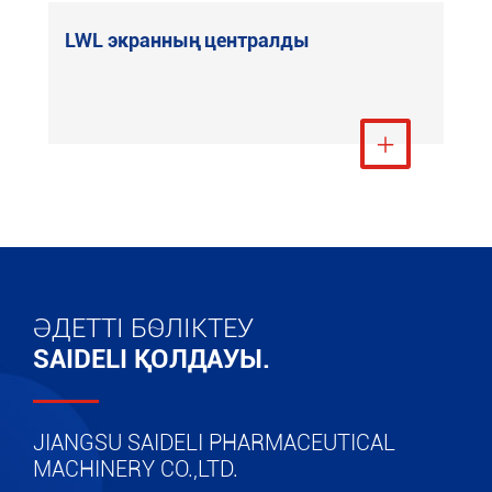
LWL экранның централды
Тағы қарау

ӘДЕТТІ БӨЛІКТЕУ
SAIDELI ҚОЛДАУЫ.
JIANGSU SAIDELI PHARMACEUTICAL
MACHINERY CO.,LTD.