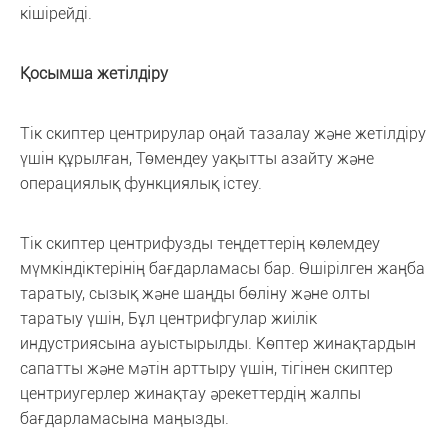
кішірейді.
Қосымша жетілдіру
Тік скиптер центрирулар оңай тазалау және жетілдіру
үшін құрылған, Төмендеу уақытты азайту және
операциялық функциялық істеу.
Тік скиптер центрифузды теңдеттерің көлемдеу
мүмкіндіктерінің бағдарламасы бар. Өшірілген жаңба
таратыу, сызық және шаңды бөліну және олты
таратыу үшін, Бұл центрифгулар жиілік
индустриясына ауыстырылды. Көптер жинақтардын
сапатты және мәтін арттыру үшін, тігінен скиптер
центриугерлер жинақтау әрекеттердің жалпы
бағдарламасына маңызды.