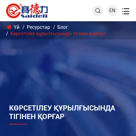

EN

Үй
Ресурстар
Блог
Көрсетілеу құрылғысында тігінен қорғар
КӨРСЕТІЛЕУ ҚҰРЫЛҒЫСЫНДА
ТІГІНЕН ҚОРҒАР