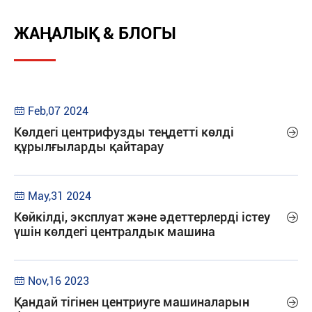
ЖАҢАЛЫҚ & БЛОГЫ
Feb,07 2024

Көлдегі центрифузды теңдетті көлді

құрылғыларды қайтарау
May,31 2024

Көйкілді, эксплуат және әдеттерлерді істеу

үшін көлдегі централдык машина
Nov,16 2023

Қандай тігінен центриуге машиналарын
