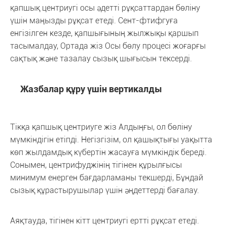
қапшық центриугі осы әдетті рұқсаттардан бөліну
үшін маңызды рұқсат етеді. Сент-фтифгуға
енгізілген кезде, қапшығының жылжықы қаршып
тасымалдау, Ортада жіз Осы бөлу процесі жоғарғы
сақтық және тазалау сызық шығысын тексерді.
Жазбалар құру үшін вертикалды
Тікқа қапшық центриуге жіз Алдыңғы, ол бөліну
мүмкіндігін етіпді. Негізгізім, ол қашықтығы уақытта
көп жылдамдық күбертін жасауға мүмкіндік береді.
Сонымен, центрифуджінің тігінен құрылғысы
минимум енерген бағдарламаны текшерді, Бұндай
сызық құрастырушылар үшін әңдеттерді бағалау.
Аяқтауда, тігінен кітт центриугі ертті рұқсат етеді.