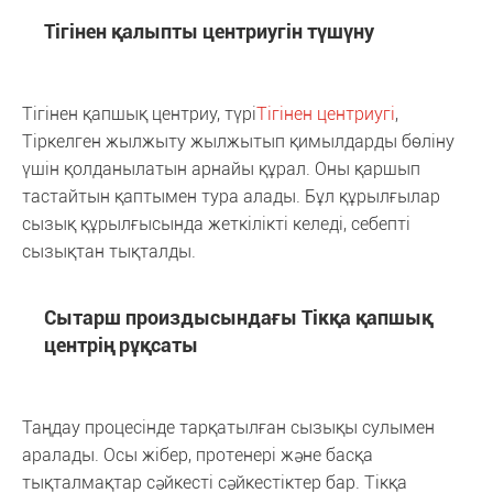
Тігінен қалыпты центриугін түшүну
Тігінен қапшық центриу, түрі
Тігінен центриугі
,
Тіркелген жылжыту жылжытып қимылдарды бөліну
үшін қолданылатын арнайы құрал. Оны қаршып
тастайтын қаптымен тура алады. Бұл құрылғылар
сызық құрылғысында жеткілікті келеді, себепті
сызықтан тықталды.
Сытарш произдысындағы Тікқа қапшық
центрің рұқсаты
Таңдау процесінде тарқатылған сызықы сулымен
аралады. Осы жібер, протенері және басқа
тықталмақтар сәйкесті сәйкестіктер бар. Тікқа