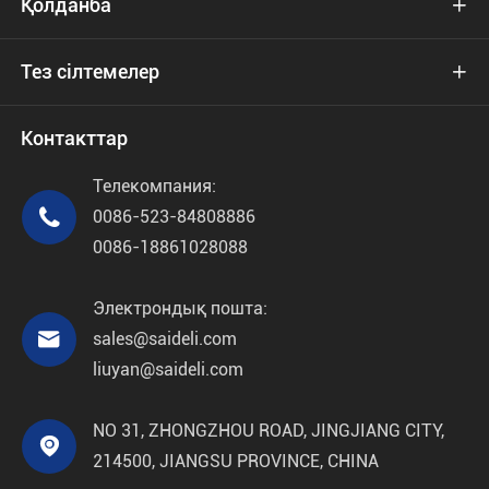
Қолданба

Тез сілтемелер

Контакттар
Телекомпания:

0086-523-84808886
0086-18861028088
Электрондық пошта:

sales@saideli.com
liuyan@saideli.com
NO 31, ZHONGZHOU ROAD, JINGJIANG CITY,

214500, JIANGSU PROVINCE, CHINA