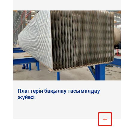
Платтерін бақылау тасымалдау
жүйесі
Тағы қарау
