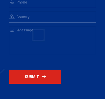



SUBMIT
