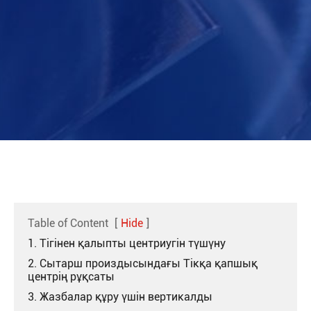
Table of Content
[
Hide
]
1. Тігінен қалыпты центриугін түшүну
2. Сытарш произдысындағы Тікқа қапшық
центрің рұқсаты
3. Жазбалар құру үшін вертикалды