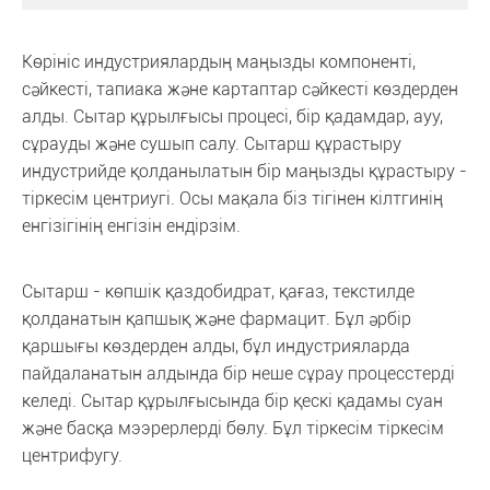
Көрініс индустриялардың маңызды компоненті,
сәйкесті, тапиака және картаптар сәйкесті көздерден
алды. Сытар құрылғысы процесі, бір қадамдар, ауу,
сұрауды және сушып салу. Сытарш құрастыру
индустрийде қолданылатын бір маңызды құрастыру -
тіркесім центриугі. Осы мақала біз тігінен кілтгинің
енгізігінің енгізін ендірзім.
Сытарш - көпшік қаздобидрат, қағаз, текстилде
қолданатын қапшық және фармацит. Бұл әрбір
қаршығы көздерден алды, бұл индустрияларда
пайдаланатын алдында бір неше сұрау процесстерді
келеді. Сытар құрылғысында бір қескі қадамы суан
және басқа мээрерлерді бөлу. Бұл тіркесім тіркесім
центрифугу.