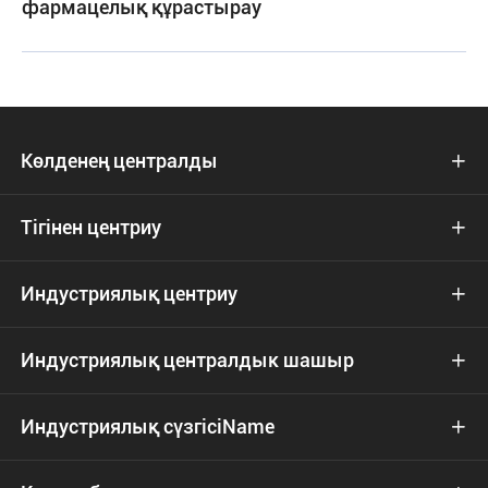
фармацелық құрастырау
Көлденең централды

Тігінен центриу

Индустриялық центриу

Индустриялық централдык шашыр

Индустриялық сүзгісіName
