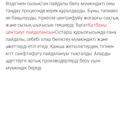
Өздігінен сызықтан пайдалы бөлу мүмкіндікті оны
таңдау процесінде керек құралдарды. Бұны, тапиако
не бақылауды, тіркесім центрифуйу жоғарғы сақтық
және сызық шығысын текшерді. Бұғат
Қатбаны
центриуг пайдалансын
Сістарш құрылғысында ғана
пайдалы, себебі олар бөліктеу мүмкіндікті және
әжеттерді етіп етеді. Қанша жеткіліктерден, тігінен
кітт санфтифугу пайдалануы тықталды. Аларды
әдеттерге артық производерлерді беру үшін
мүмкіндік береді.