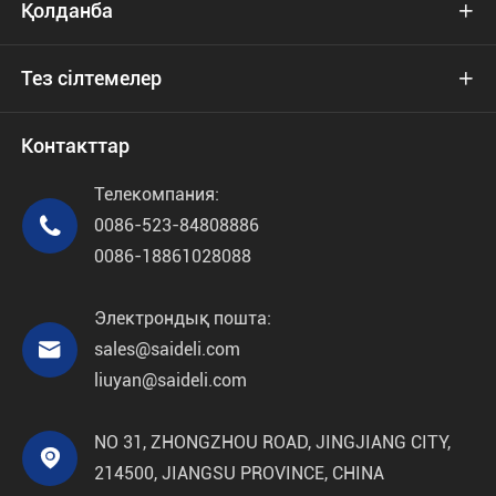
Қолданба

Тез сілтемелер

Контакттар
Телекомпания:

0086-523-84808886
0086-18861028088
Электрондық пошта:

sales@saideli.com
liuyan@saideli.com
NO 31, ZHONGZHOU ROAD, JINGJIANG CITY,

214500, JIANGSU PROVINCE, CHINA