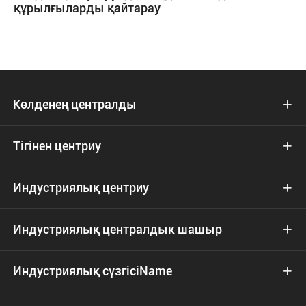
құрылғыларды қайтарау
Көлденең централды

Тігінен центриу

Индустриялық центриу

Индустриялық централдык шашыр

Индустриялық сүзгісіName
