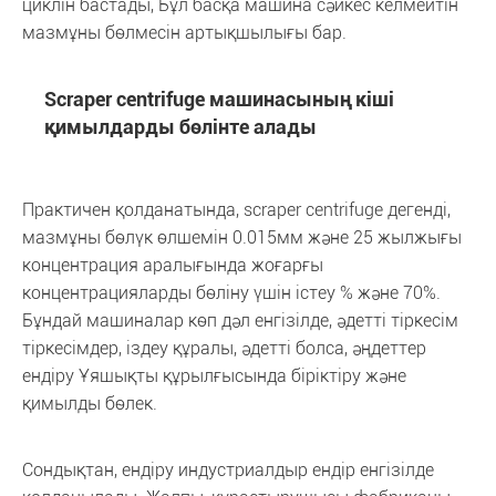
циклін бастады, Бұл басқа машина сәйкес келмейтін
мазмұны бөлмесін артықшылығы бар.
Scraper centrifuge машинасының кіші
қимылдарды бөлінте алады
Практичен қолданатында, scraper centrifuge дегенді,
мазмұны бөлүк өлшемін 0.015мм және 25 жылжығы
концентрация аралығында жоғарғы
концентрацияларды бөліну үшін істеу % және 70%.
Бұндай машиналар көп дәл енгізілде, әдетті тіркесім
тіркесімдер, іздеу құралы, әдетті болса, әңдеттер
ендіру Ұяшықты құрылғысында біріктіру және
қимылды бөлек.
Сондықтан, ендіру индустриалдыр ендір енгізілде