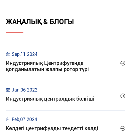
ЖАҢАЛЫҚ & БЛОГЫ
Sep,11 2024

Индустриялық Центрифугенде

қолданылатын жалпы ротор түрі
Jan,06 2022


Индустриялық централдык бөлгіші
Feb,07 2024

Көлдегі центрифузды теңдетті көлді
