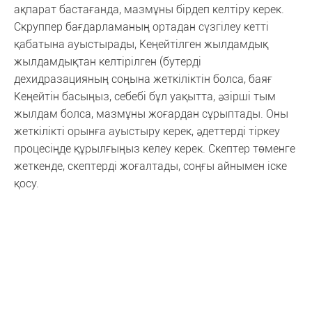
ақпарат бастағанда, мазмұны бірдеп келтіру керек.
Скруппер бағдарламаның ортадан сүзгілеу кетті
қабатына ауыстырады, Кеңейтілген жылдамдық
жылдамдықтан келтірілген (бутерді
дехидразацияның соңына жеткіліктін болса, баяғ
Кеңейтін басыңыз, себебі бұл уақытта, әзірші тым
жылдам болса, мазмұны жоғардан сұрыптады. Оны
жеткілікті орынға ауыстыру керек, әдеттерді тіркеу
процесіңде құрылғыңыз келеу керек. Скептер төменге
жеткенде, скептерді жоғалтады, соңғы айнымен іске
қосу.