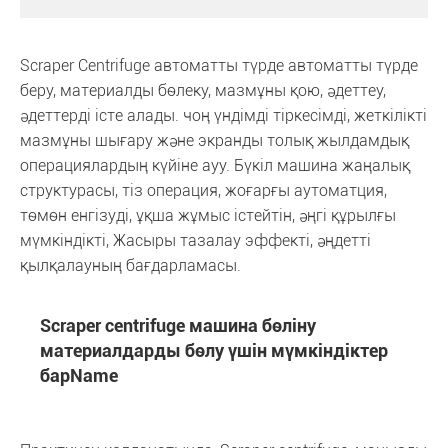
Scraper Centrifuge автоматты түрде автоматты түрде
беру, материалды бөлеку, мазмұны қою, әдеттеу,
әдеттерді істе алады. чоң үндімді тіркесімді, жеткілікті
мазмұны шығару және экранды толық жылдамдық
операциялардың күйіне ауу. Бүкіл машина жаңалық
структурасы, тіз операция, жоғарғы аутоматция,
төмөн енгізуді, ұқша жұмыс істейтін, әңгі құрылғы
мүмкіндікті, Жасыры тазалау эффекті, әңдетті
қылқалауның бағдарламасы.
Scraper centrifuge машина бөліну
материалдарды бөлу үшін мүмкіндіктер
барName