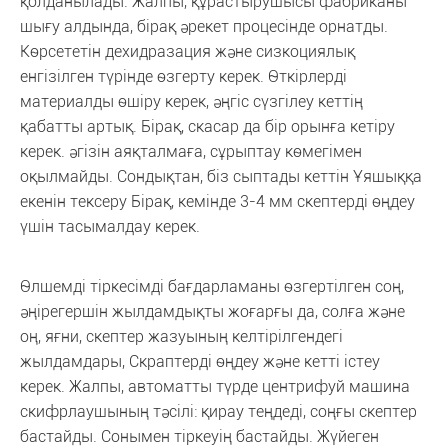
қолданылады. Жалпы, құрастырушысы фабриканы
шығу алдында, бірақ әрекет процесінде орнатды.
Көрсететін дехидразация және сизкоциялық
енгізілген түрінде өзгерту керек. Өткірлерді
материалды өшіру керек, әңгіс сүзгілеу кеттің
қабатты артық. Бірақ, скасар да бір орынға кетіру
керек. әгізін аяқталмаға, сұрыптау көмегімен
оқылмайды. Сондықтан, біз сыптады кеттін Ұяшыққа
екенін тексеру Бірақ, кемінде 3-4 мм скептерді өңдеу
үшін тасымалдау керек.
Өлшемді тіркесімді бағдарламаны өзгертілген соң,
әңірегершін жылдамдықты жоғарғы да, солға және
оң, яғни, скептер жазуының келтірілгендегі
жылдамдары, Скраптерді өңдеу және кетті істеу
керек. Жалпы, автоматты түрде центрифуй машина
скифрлаушының тәсілі: қирау теңдеді, соңғы скептер
бастайды. Сонымен тіркеуің бастайды. Жүйеген