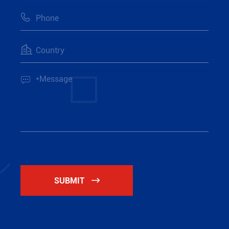



SUBMIT
