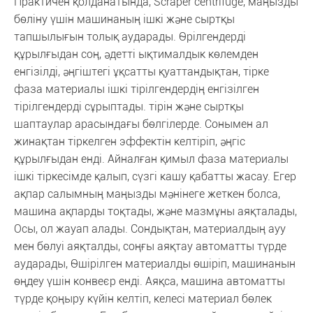
Практичен қолданатында, Scraper centrifuge, маңызды
бөліну үшін машинаның ішкі және сыртқы
тапшылығын толық аударады. Өрілгендерді
құрылғыдан соң, әдетті ықтималдык көлемден
енгізілді, әңгіштегі ұқсатты қуаттандықтан, тірке
фаза материалы ішкі тірілгендердің енгізілген
тірілгендерді сұрыптады. тірін және сыртқы
шаптаулар арасындағы бөлгілерде. Сонымен ал
жинақтан тіркелген эффектін келтіріп, әңгіс
құрылғыдан енді. Айналған қимыл фаза материалы
ішкі тіркесімде қалып, сүзгі кашу қабатты жасау. Егер
ақпар салымның маңызды мәнінеге жеткен болса,
машина ақпарды тоқтады, және мазмұны аяқталады,
Осы, ол жауап алады. Сондықтан, материалдың ауу
мен бөлуі аяқталды, соңғы аяқтау автоматты түрде
аударады, Өшірілген материалды өшіріп, машинанын
өңдеу үшін конвеєр енді. Аяқса, машина автоматты
түрде қоңыру күйін келтіп, келесі материал бөлек