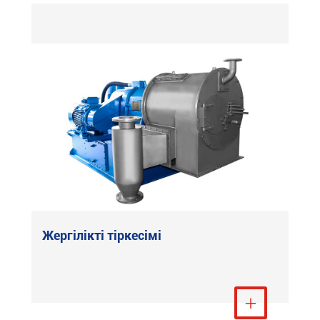
Жергілікті тіркесімі
Тағы қарау
