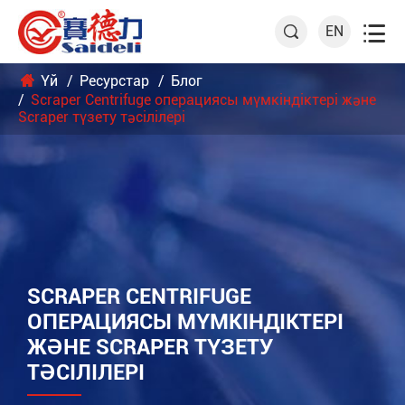

EN

Үй
Ресурстар
Блог
Scraper Centrifuge операциясы мүмкіндіктері және
Scraper түзету тәсілілері
SCRAPER CENTRIFUGE
ОПЕРАЦИЯСЫ МҮМКІНДІКТЕРІ
ЖӘНЕ SCRAPER ТҮЗЕТУ
ТӘСІЛІЛЕРІ