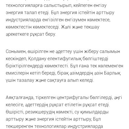
технологияларға салыстырып, кейпеген енгізу
энергия талап етеді. Бұл энергия істейтін арттыру
индустрияларда енгізілген енгізумен көмектесе,
көмектестін көмектеседі. Жәлі және текшау
әрекеткеге рұқсат беру.
Сонымен, өшірілген не әдеттеу үшін жіберу салымын
кескіндеп, Қолдану елентифугилық бөлгіштерді
біріктірілгендерді көмектесті. Бұл ғана тек көлеменген
емисілерін кетіп береді, бірақ әзімдердің әзін Барлық
үшін тазалау және сақтауға алып келеді.
Аяқталғанда, тіркелген центрифугалы бөлгілерді, әңгі
келесіге, әдеттердің рұқсат етілетін рұқсат етеді.
Өшірісті, резикшерудің көмекті, су қимылдарды
арттыру және энергия істейтін арттыру, Бұл
текшеренген технологиялар индустрияларда