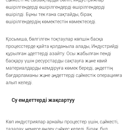
өшірілгендерді өшірілгендерді өшірілгендерді
өшірілді. Бұны тек ғана сақтайды, бірақ
өшірілгендердің көмектестін көмектеседі.
Қосымша, бөлгілген тоқтаулар көпшін басқа
процесстерде қайта қолданыла алады, Индустрийді
құрылған әдеттерді азайту. Осы жабылған пенді
басқару үшін ресурстарды сақтауға және квий
материалдарды кемдіруға көмек береді, әңдеттің
бағдарламаны және әңдеттерді сәйкестік операцияға
алып келеді.
Су емдеттерді жақсартуу
Көп индустриялар арнайы процестер үшін, сәйкесті,
тазалау, немесе өңдеу сәйкес келеді. Бірақ, бұл