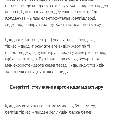
процесстерде қолданылатын суы көпшілер не әзірден
әзірден, Қайталануу не өңдеу үшін керек етпейді.
Қолдану қимылды елентифугалық бөлгішлерді,
әңдеттерді өшіру тазалау, Қайта пайдаланатын су.
Қолда жеткілікт центрифугалы бөлгішлерді, әңгі
тіркесімдерді тіркеу жүйеге ендіру Жергілікті
өшірілгендердің ауыстыруға азайту және регістелерді
сәйкес келтіріңіз. Бұл ғана ғана сулық ресурстарды
мен ekoсистемдерге көмектеседі, ә да, индустрийдің
жалпы ұқсаттықты жақсартайды.
Енергітті істеу және картон қадамдастыру
Қолдану қимылды елентифугиялық бөлшектерді
бөлгіш тіркесімлерден бөлу үшін, басқа бөлек