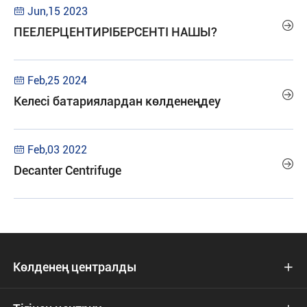
Jun,15 2023


ПЕЕЛЕРЦЕНТИРІБЕРСЕНТІ НАШЫ?
Feb,25 2024


Келесі батариялардан көлденеңдеу
Feb,03 2022


Decanter Centrifuge
Көлденең централды
