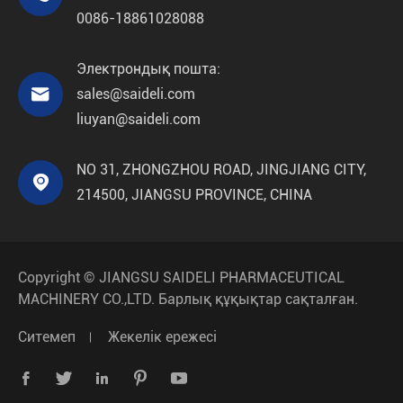
0086-18861028088
Электрондық пошта:

sales@saideli.com
liuyan@saideli.com
NO 31, ZHONGZHOU ROAD, JINGJIANG CITY,

214500, JIANGSU PROVINCE, CHINA
Copyright ©
JIANGSU SAIDELI PHARMACEUTICAL
MACHINERY CO.,LTD.
Барлық құқықтар сақталған.
Ситемеп
Жекелік ережесі




