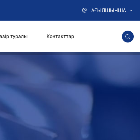

АҒЫЛШЫНША
азір туралы
Контакттар
