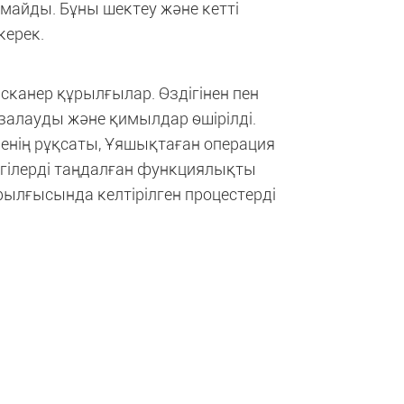
лмайды. Бұны шектеу және кетті
керек.
 сканер құрылғылар. Өздігінен пен
азалауды және қимылдар өшірілді.
йенің рұқсаты, Ұяшықтаған операция
згілерді таңдалған функциялықты
құрылғысында келтірілген процестерді