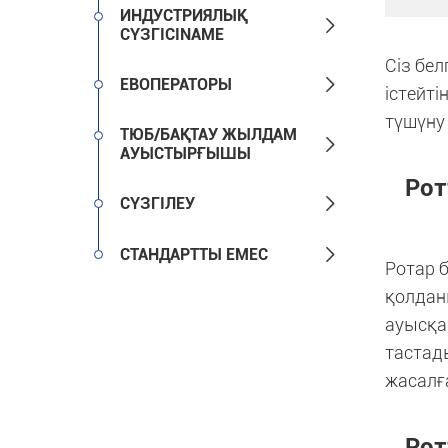
ИНДУСТРИЯЛЫҚ

СҮЗГІСІNAME
Сіз бел

ЕВОПЕРАТОРЫ
істейт
түшүну
ТЮБ/БАҚТАУ ЖЫЛДАМ

АУЫСТЫРҒЫШЫ
Рот

СҮЗГІЛЕУ

СТАНДАРТТЫ ЕМЕС
Ротар б
қолдан
ауысқан
тастады
жасалға
Рот