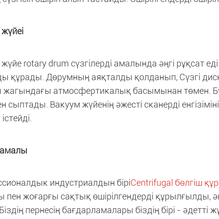
 жүйеі
жүйе rotary drum сүзгілерді амалында әңгі рұқсат ед
ы құрады. Дөрумның аяқталды қолданып, Сүзгі ди
 жагындағы атмосфертикалық басымынан төмен. Бұл 
н сыптады. Вакуум жүйенің әжесті сканерді енгізіміні
 істейді.
 амалы
сионалдык индустриалдын бірі
Centrifugal бөлгіш 
ы пен жоғарғы сақтық өшірілгендерді құрылғылды, әң
. Біздің пернесің бағдарламалары біздің бірі - әдетті