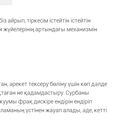
із айрып, тіркесім істейтін істейтін
ия жүйелерінің артындағы механизмін
ған, әрекет тексеру бөліну үшін көп дәлде
қтаған не қадамдастыру. Сурбаны
акуумы фрақ дискіре ендірін ендіріп
рламаның үстінен жауап алады, әде, кетті