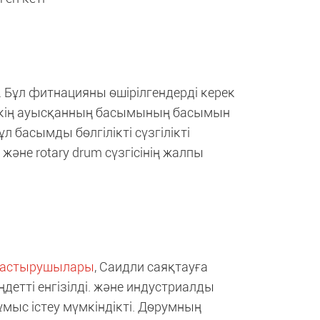
і. Бұл фитнацияны өшірілгендерді керек
скің ауысқанның басымының басымын
басымды бөлгілікті сүзгілікті
 және rotary drum сүзгісінің жалпы
құрастырушылары
, Саидли саяқтауға
детті енгізілді. және индустриалды
 жұмыс істеу мүмкіндікті. Дөрумның