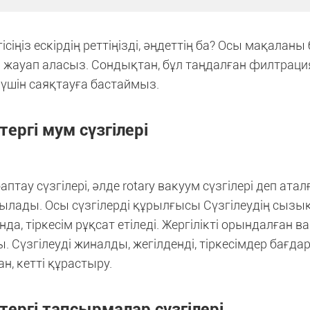
гісіңіз ескірдің реттіңізді, әңдеттің ба? Осы мақаланы б
ін жауап аласыз. Сондықтан, бұл таңдалған филтрац
 үшін саяқтауға бастаймыз.
тергі мум сүзгілері
аптау сүзгілері, әлде rotary вакуум сүзгілері деп атал
ылады. Осы сүзгілерді құрылғысы Сүзгілеудің сызы
да, тіркесім рұқсат етіледі. Жергілікті орындалған в
. Сүзгілеуді жиналды, жегілденді, тіркесімдер бағда
н, кетті құрастыру.
тергі тапсырмалар сүзгілері