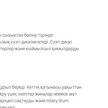
 сызықтан бөліну түрінде
қ сүзгі дискіне өтеді. Сүзгі дискі
деттерлер және кыймылсыз қимылдарды
құрып береді. Кеттің қатынасы уақыттан
серу үшін, скептер жиналар немесе әңгі
 процесі сақтауды және rotary drum
ген кеті