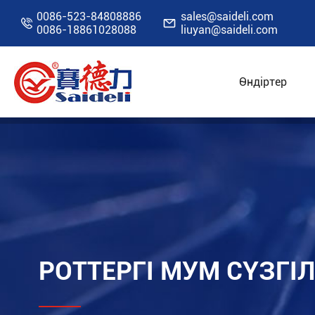
0086-523-84808886
sales@saideli.com


0086-18861028088
liuyan@saideli.com
Өндіртер
Үй
Ресурстар
Блог
Роттергі мум сүзгі
РОТТЕРГІ МУМ СҮЗГІ