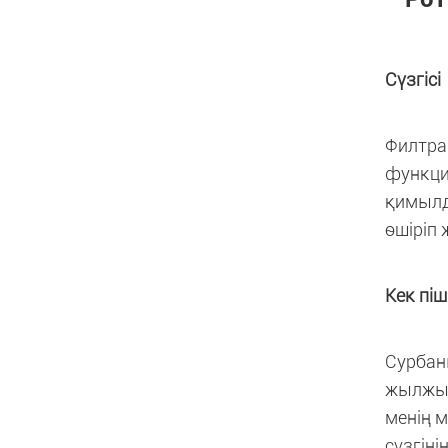
Сүзгісі
Филтра
функция
қимылд
өшіріп 
Кек піш
Сурбаны
жылжыты
менің м
сүзгіні