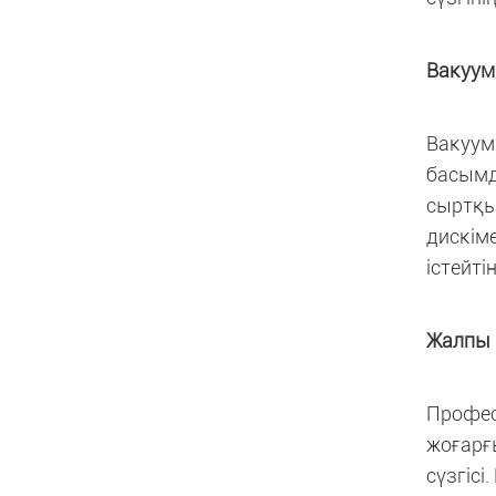
Вакуум
Вакуум 
басымд
сыртқы
дискіме
істейтін
Жалпы
Профес
жоғарғ
сүзгісі