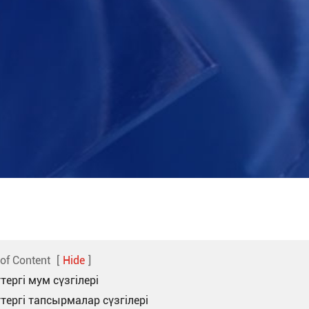
 of Content
[
Hide
]
ттергі мум сүзгілері
ттергі тапсырмалар сүзгілері