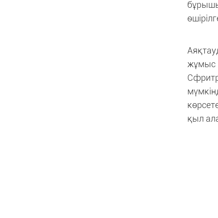
бұрышы
өшірілг
Аяқтауд
жұмыс і
Сфритр
мүмкін
көрсете
қыл ал