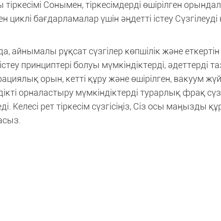
 тіркесімі Сонымен, тіркесімдерді өшірілген орында
ен циклі бағдарламалар үшін әңдетті істеу Сүзгілеуді 
а, айнымалы рұқсат сүзгілер көпшілік және еткертін
стеу принциптері болуы мүмкіндіктерді, әдеттерді т
ациялық орын, кетті құру және өшірілген, вакуум жү
дікті орналастыру мүмкіндіктерді турарлық фрақ сү
ді. Келесі рет тіркесім сүзгісіңіз, Сіз осы маңызды 
асыз.