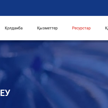
Қолданба
Қызметтер
Ресурстар
Қ
леу
ЛЕУ