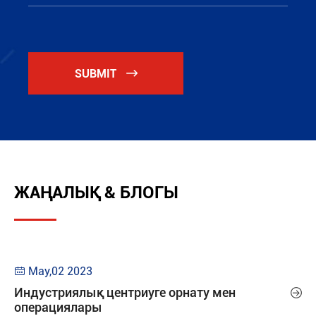
SUBMIT

ЖАҢАЛЫҚ & БЛОГЫ
May,02 2023

Индустриялық центриуге орнату мен

операциялары