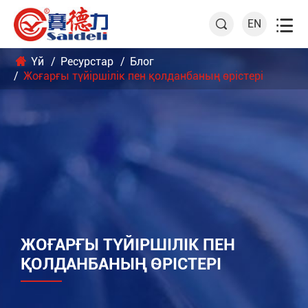

EN

Үй
Ресурстар
Блог
Жоғарғы түйіршілік пен қолданбаның өрістері
ЖОҒАРҒЫ ТҮЙІРШІЛІК ПЕН
ҚОЛДАНБАНЫҢ ӨРІСТЕРІ