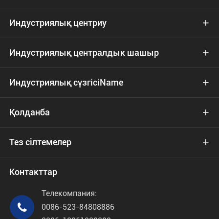
Индустриялық центриу

Индустриялық централдык шашыр

Индустриялық сүзгісіName

Қолданба

Тез сілтемелер

Контакттар
Телекомпания:

0086-523-84808886