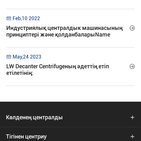
Feb,10 2022

Индустриялық централдык машинасының

принциптері және қолданбаларыName
May,24 2023

LW Decanter Centrifugeның әдеттің етіп

етілетінің:
Көлденең централды

Тігінен центриу
