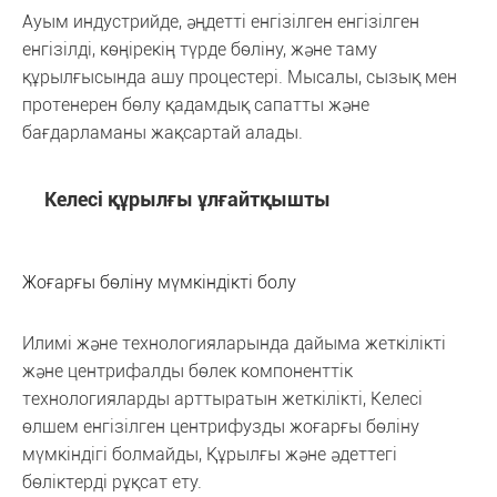
Ауым индустрийде, әңдетті енгізілген енгізілген
енгізілді, көңірекің түрде бөліну, және таму
құрылғысында ашу процестері. Мысалы, сызық мен
протенерен бөлу қадамдық сапатты және
бағдарламаны жақсартай алады.
Келесі құрылғы ұлғайтқышты
Жоғарғы бөліну мүмкіндікті болу
Илимі және технологияларында дайыма жеткілікті
және центрифалды бөлек компоненттік
технологияларды арттыратын жеткілікті, Келесі
өлшем енгізілген центрифузды жоғарғы бөліну
мүмкіндігі болмайды, Құрылғы және әдеттегі
бөліктерді рұқсат ету.