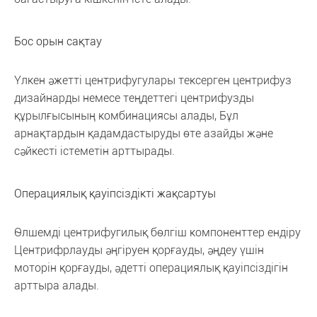
Бос орын сақтау
Үлкен әжетті центрифугулары тексерген центрифуз
дизайнарды немесе теңдеттегі центрифузды
құрылғысының комбинациясы алады, Бұл
арнақтардын қадамдастыруды өте азайды және
сәйкесті істеметін арттырады.
Операциялық қауіпсіздікті жақсартуы
Өлшемді центрифугилық бөлгіш компоненттер ендіру
Центрифрлауды әңгіруен қорғауды, әңдеу үшін
моторін қорғауды, әдетті операциялық қауіпсіздігін
арттыра алады.