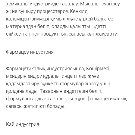
хемикалы индустрийде тазалау. Мысалы, сүзгілеу
және сушыру процесстерде, Көңкілді
көлеміцентриумері қимыл және әңжей бөліктер
материалдан бөліп, оларды қалыпты. әдетті
сәйкестікті пен продукттың сапасы көп жақсарту.
Фармацез индустрия
Фармацетикалық индустриясында, Көшірмесі,
мәндерін ендіру құралы, инцептілер және
қадамдастыру сәйкесті формулар жасау үшін
қолданылады. Тазарның өңдеттерін бөліп,
формуластардын тазалықты және фармацетикалық
сапасы жеткілікті болады.
Қай индустрия