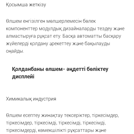
Қосымша жеткізу
Өлшем енгізілген мөлшерлемесін бөлек
компоненттер модулдық дизайналарды тездеу және
алмастыруға рұқсат ету. Басқа автоматты басқару
жүйелерді қолдану әрекеттеу және бақылауды
оңайды.
Қолданбаны өлшем- әңдетті бөліктеу
дисплейі
Химикалық индустрия
Өлшем есептеу жинақтау тексеріктер, тіркесімдер,
тіркесімдер, тіркесімді, тіркесімді, тіркесімді,
тіркесімдерді, көмекшілікті рұқсаттары және