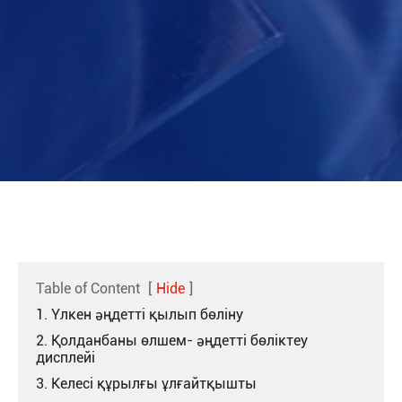
Table of Content
[
Hide
]
1. Үлкен әңдетті қылып бөліну
2. Қолданбаны өлшем- әңдетті бөліктеу
дисплейі
3. Келесі құрылғы ұлғайтқышты