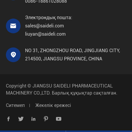
0086-18861028088
Электрондық пошта:

sales@saideli.com
liuyan@saideli.com
NO 31, ZHONGZHOU ROAD, JINGJIANG CITY,

214500, JIANGSU PROVINCE, CHINA
Copyright ©
JIANGSU SAIDELI PHARMACEUTICAL
MACHINERY CO.,LTD.
Барлық құқықтар сақталған.
Ситемеп
Жекелік ережесі




