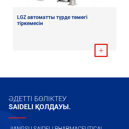
LGZ автоматты түрде төмөгі
тіркемесін
Тағы қарау

ӘДЕТТІ БӨЛІКТЕУ
SAIDELI ҚОЛДАУЫ.
JIANGSU SAIDELI PHARMACEUTICAL