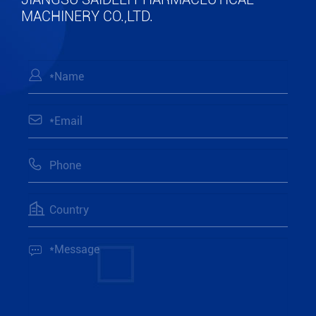
MACHINERY CO.,LTD.




