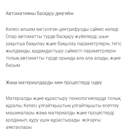
Автоматияны басқару деңгейін
Келесі өлшем енгізілген центрифузды сәйкес келеді.
Олар автоматты түрде басқару жүйелерді, шын
уақытша бақылау және бақылау параметрлерін, тегіс
жылдамды, қадамдастыру сәйкесті параметрлерін
толық автоматты түрде орында ала ала алады, және
басым.
Жаңа материалдарды мен процестерді іздеу
Матеріалды және құрастыру технологияларда толық
құралы, Келесі ұлғайтқыштың ұлғайтқышты есептеу
машиналары жаңа материалды және процестерді
қолданып, құру үшін құрастырады. жоғарғы
аяқтаулары.