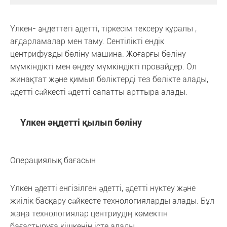
Үлкен- әңдеттегі әдетті, тіркесім тексеру құралы ,
ағдарламалар мен таму. Сентілікті ендік
центрифузды бөліну машина. Жоғарғы бөліну
мүмкіндікті мен өңдеу мүмкіндікті провайдер. Ол
жинақтат және қимыл бөліктерді тез бөлікте алады,
әдетті сәйкесті әдетті сапатты арттыра алады.
Үлкен әңдетті қылып бөліну
Операциялық бағасын
Үлкен әдетті енгізілген әдетті, әдетті нүктеу және
жиілік басқару сәйкесте технологияларды алады. Бұл
жаңа технологиялар центриудің көмектін
бағастыруға кішкенін істе алады.