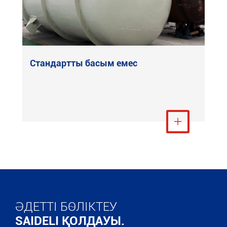
Стандартты басым емес
Тағы қарау

ӘДЕТТІ БӨЛІКТЕУ
SAIDELI ҚОЛДАУЫ.