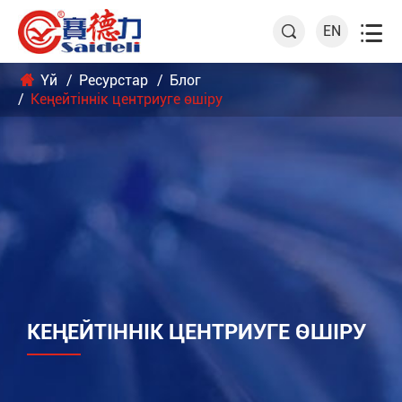

EN

Үй
Ресурстар
Блог
Кеңейтіннік центриуге өшіру
КЕҢЕЙТІННІК ЦЕНТРИУГЕ ӨШІРУ