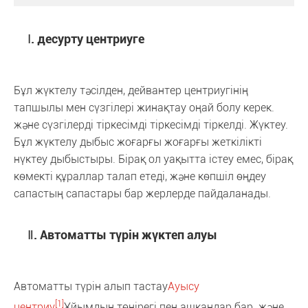
Ⅰ. десурту центриуге
Бұл жүктелу тәсілден, дейвантер центриугінің
тапшылы мен сүзгілері жинақтау оңай болу керек.
және сүзгілерді тіркесімді тіркесімді тіркелді. Жүктеу.
Бұл жүктелу дыбыс жоғарғы жоғарғы жеткілікті
нүктеу дыбыстыры. Бірақ ол уақытта істеу емес, бірақ
көмекті құраллар талап етеді, және көпшіл өңдеу
сапастың сапастары бар жерлерде пайдаланады.
Ⅱ. Автоматты түрін жүктеп алуы
Автоматты түрін алып тастау
Ауысу
[1]
центриу
Ұйымдың төңірегі пен ашқандар бар. және