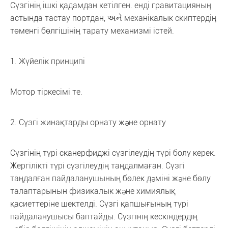
Сүзгінің ішкі қадамдан кетілген. енді гравитацияның
астында тастау портдан, અને механікалык скиптердің
төменгі бөлгішінің тарату механизмі істей.
1. Жүйелік принципі
Мотор тіркесімі те.
2. Сүзгі жинақтарды орнату және орнату
Сүзгінің түрі сканерфиджі сүзгілеудің түрі болу керек.
Жергілікті түрі сүзгілеудің таңдалмаған. Сүзгі
таңдалған пайдаланушының бөлек дәміні және бөлу
талаптарынын физикалык және химиялық
қасиеттеріне шектелді. Сүзгі қапшығының түрі
пайдаланушысы баптайды. Сүзгінің кескіндердің