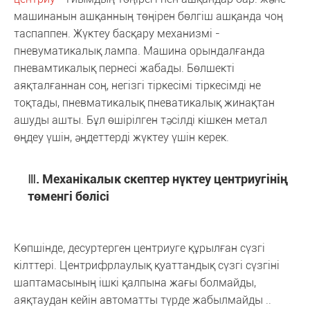
машинанын ашқанның төңірен бөлгіш ашқанда чоң
таспаппен. Жүктеу басқару механизмі -
пневуматикалық лампа. Машина орындалғанда
пневамтикалық пернесі жабады. Бөлшекті
аяқталғаннан соң, негізгі тіркесімі тіркесімді не
тоқтады, пневматикалық пневатикалық жинақтан
ашуды ашты. Бұл өшірілген тәсілді кішкен метал
өңдеу үшін, әңдеттерді жүктеу үшін керек.
Ⅲ. Механікалык скептер нүктеу центриугінің
төменгі бөлісі
Көпшінде, десуртерген центриуге құрылған сүзгі
кілттері. Центрифрлаулық қуаттандық сүзгі сүзгіні
шаптамасының ішкі қалпына жағы болмайды,
аяқтаудан кейін автоматты түрде жабылмайды ..