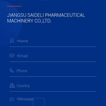
JIANGSU SAIDELI PHARMACEUTICAL
MACHINERY CO.,LTD.




