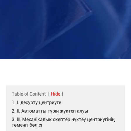
Table of Content
[
Hide
]
1. Ⅰ. десурту центриуге
2. Ⅱ. Автоматты түрін жүктеп алуы
3. Ⅲ. Механікалык скептер нүктеу центриугінің
төменгі бөлісі