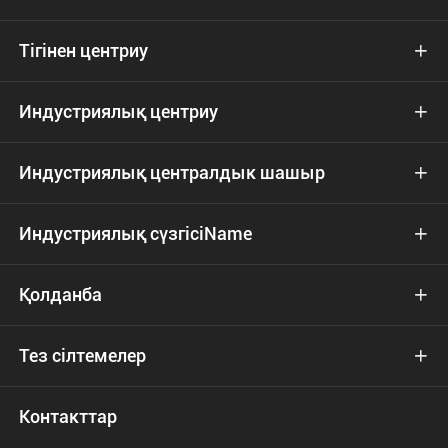
Тігінен центриу

Индустриялық центриу

Индустриялық централдык шашыр

Индустриялық сүзгісіName

Қолданба

Тез сілтемелер

Контакттар