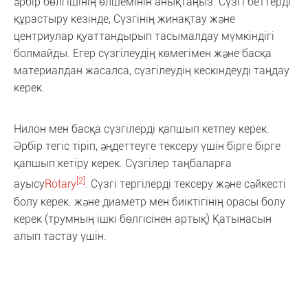
әрбір бөлгішінің өлшемінін анықтаңыз. Сүзгі беттерді
құрастыру кезінде, Сүзгінің жинақтау және
центриулар қуаттандырып тасымалдау мүмкіндігі
болмайды. Егер сүзгілеудің көмегімен және басқа
материалдан жасалса, сүзгілеудің кескіндеуді таңдау
керек.
Нилон мен басқа сүзгілерді қапшып кетпеу керек.
Әрбір тегіс тіріп, әңдеттеуге тексеру үшін бірге бірге
қапшып кетіру керек. Сүзгілер таңбаларға
[2]
ауысу
Rotary
. Сүзгі тергілерді тексеру және сәйкесті
болу керек. және диаметр мен биіктігінің орасы болу
керек (трумның ішкі бөлгісінен артық) Қатынасын
алып тастау үшін.