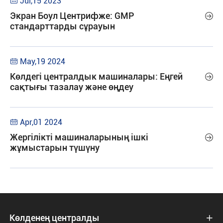
Jul,15 2023

Экран Боул Центрифже: GMP

стандарттарды сұрауын
May,19 2024

Көлдегі централдык машиналары: Еңгей

сақтығы тазалау және өңдеу
Apr,01 2024

Жергілікті машиналарының ішкі

жұмыстарын түшүну
Көлденең централды
